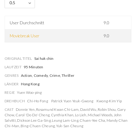
0.5
User Durchschnitt
9.0
Moviebreak User
9.0
ORIGINAL TITEL
Sai hak chin
LAUFZEIT
95 Minuten
GENRES
Action, Comedy, Crime, Thriller
LÄNDER
Hong Kong
REGIE
Yuen Woo-ping
DREHBUCH
Chi-Ho Fong
Patrick Yuen Yeuk-Gwong
Kwong-Kim Yip
CAST
Donnie Yen
,
Rosamund Kwan Chi-Lam
,
David Wu
,
Robin Shou
,
Gary
Chow
,
Carol 'Do Do' Cheng
,
Cynthia Khan
,
Lo Lieh
,
Michael Woods
,
John
Salvitti
,
Dickson Lee Ga-Sing
,
Leung Lam-Ling
,
Chuen-Yee Cha
,
Mandy Chan
Chi-Man
,
Bing-Chuen Cheung
,
Yuk-San Cheung