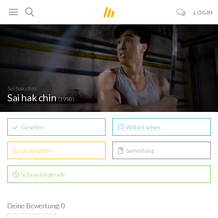
LOGIN
Sai hak chin
Sai hak chin
(1990)
Gesehen
Will ich sehen
Lieblingsfilm
Sammlung
Schaue ich gerade
Deine Bewertung: 0