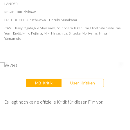
LÄNDER
REGIE
Jun Ichikawa
DREHBUCH
Jun Ichikawa
Haruki Murakami
CAST
Issey Ogata
,
Rie Miyazawa
,
Shinohara Takahumi
,
Hidetoshi Nishijima
,
Yumi Endô
,
Miho Fujima
,
Miki Hayashida
,
Shizuka Moriyama
,
Hiroshi
Yamamoto
MB-Kritik
User-Kritiken
Es liegt noch keine offizielle Kritik für diesen Film vor.