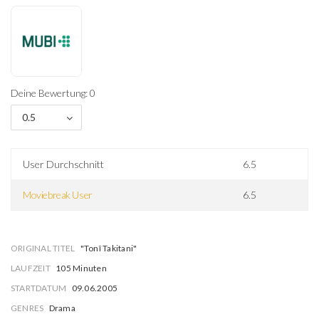
Deine Bewertung: 0
0.5
User Durchschnitt
6.5
Moviebreak User
6.5
ORIGINAL TITEL
"Tonî Takitani"
LAUFZEIT
105 Minuten
STARTDATUM
09.06.2005
GENRES
Drama