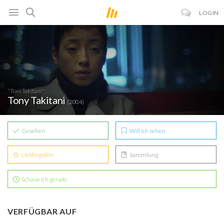
LOGIN
"Tonî Takitani"
Tony Takitani
(2004)
Gesehen
Will ich sehen
Lieblingsfilm
Sammlung
Schaue ich gerade
VERFÜGBAR AUF