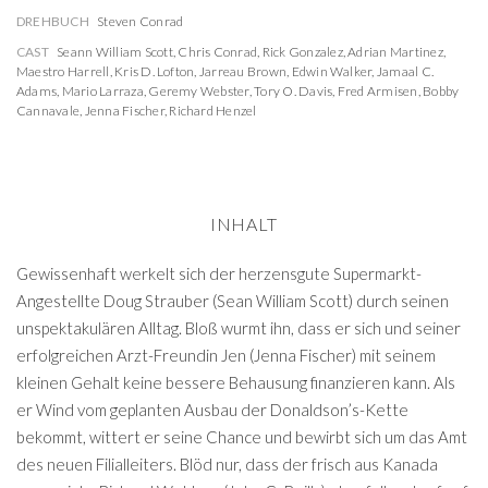
DREHBUCH
Steven Conrad
CAST
Seann William Scott
,
Chris Conrad
,
Rick Gonzalez
,
Adrian Martinez
,
Maestro Harrell
,
Kris D. Lofton
,
Jarreau Brown
,
Edwin Walker
,
Jamaal C.
Adams
,
Mario Larraza
,
Geremy Webster
,
Tory O. Davis
,
Fred Armisen
,
Bobby
Cannavale
,
Jenna Fischer
,
Richard Henzel
INHALT
Gewissenhaft werkelt sich der herzensgute Supermarkt-
Angestellte Doug Strauber (Sean William Scott) durch seinen
unspektakulären Alltag. Bloß wurmt ihn, dass er sich und seiner
erfolgreichen Arzt-Freundin Jen (Jenna Fischer) mit seinem
kleinen Gehalt keine bessere Behausung finanzieren kann. Als
er Wind vom geplanten Ausbau der Donaldson’s-Kette
bekommt, wittert er seine Chance und bewirbt sich um das Amt
des neuen Filialleiters. Blöd nur, dass der frisch aus Kanada