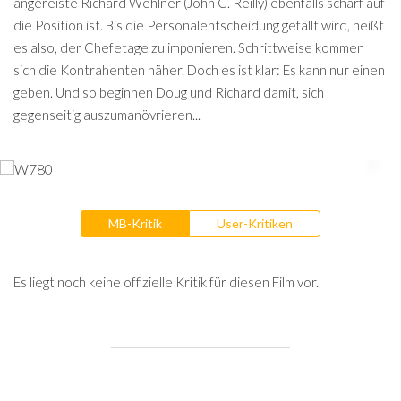
angereiste Richard Wehlner (John C. Reilly) ebenfalls scharf auf
die Position ist. Bis die Personalentscheidung gefällt wird, heißt
es also, der Chefetage zu imponieren. Schrittweise kommen
sich die Kontrahenten näher. Doch es ist klar: Es kann nur einen
geben. Und so beginnen Doug und Richard damit, sich
gegenseitig auszumanövrieren...
MB-Kritik
User-Kritiken
Es liegt noch keine offizielle Kritik für diesen Film vor.