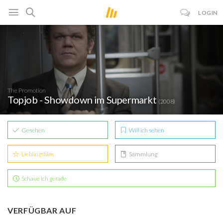
LOGIN
The Promotion
Topjob - Showdown im Supermarkt
(2008)
Gesehen
Will ich sehen
Lieblingsfilm
Sammlung
Schaue ich gerade
VERFÜGBAR AUF