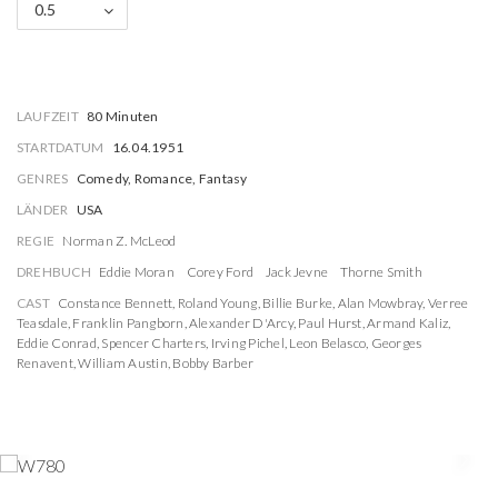
0.5
LAUFZEIT
80 Minuten
STARTDATUM
16.04.1951
GENRES
Comedy, Romance, Fantasy
LÄNDER
USA
REGIE
Norman Z. McLeod
DREHBUCH
Eddie Moran
Corey Ford
Jack Jevne
Thorne Smith
CAST
Constance Bennett
,
Roland Young
,
Billie Burke
,
Alan Mowbray
,
Verree
Teasdale
,
Franklin Pangborn
,
Alexander D'Arcy
,
Paul Hurst
,
Armand Kaliz
,
Eddie Conrad
,
Spencer Charters
,
Irving Pichel
,
Leon Belasco
,
Georges
Renavent
,
William Austin
,
Bobby Barber