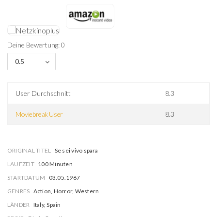
Deine Bewertung: 0
0.5
User Durchschnitt
8.3
Moviebreak User
8.3
ORIGINAL TITEL
Se sei vivo spara
LAUFZEIT
100 Minuten
STARTDATUM
03.05.1967
GENRES
Action, Horror, Western
LÄNDER
Italy, Spain