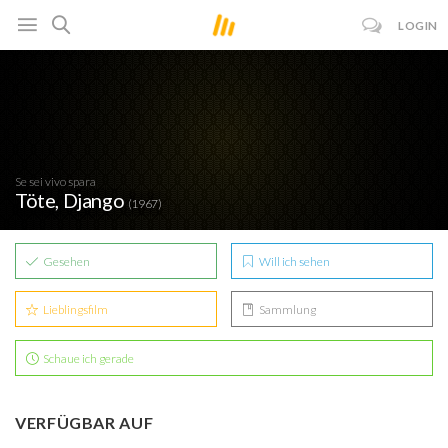
LOGIN
Se sei vivo spara
Töte, Django
(1967)
Gesehen
Will ich sehen
Lieblingsfilm
Sammlung
Schaue ich gerade
VERFÜGBAR AUF