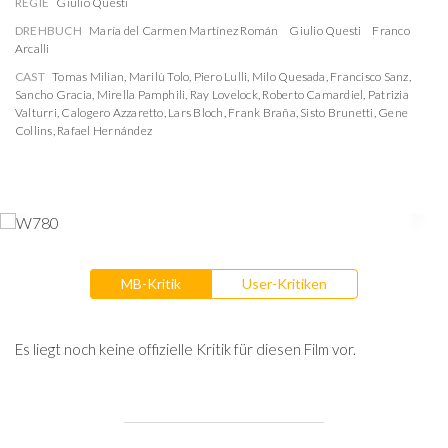
REGIE
Giulio Questi
DREHBUCH
María del Carmen Martínez Román
Giulio Questi
Franco
Arcalli
CAST
Tomas Milian
,
Marilù Tolo
,
Piero Lulli
,
Milo Quesada
,
Francisco Sanz
,
Sancho Gracia
,
Mirella Pamphili
,
Ray Lovelock
,
Roberto Camardiel
,
Patrizia
Valturri
,
Calogero Azzaretto
,
Lars Bloch
,
Frank Braña
,
Sisto Brunetti
,
Gene
Collins
,
Rafael Hernández
MB-Kritik
User-Kritiken
Es liegt noch keine offizielle Kritik für diesen Film vor.