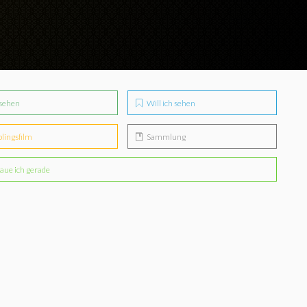
sehen
Will ich sehen
blingsfilm
Sammlung
aue ich gerade