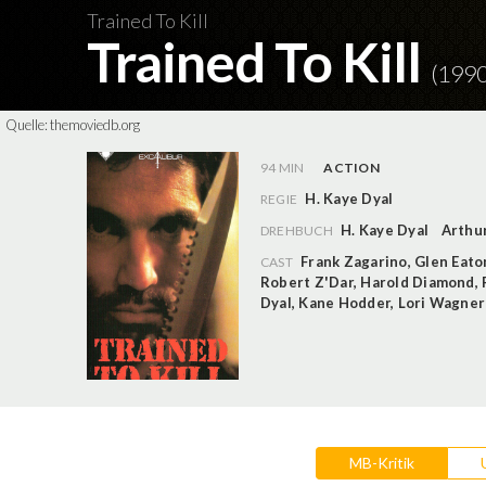
Trained To Kill
Trained To Kill
(1990
Quelle:
themoviedb.org
94 MIN
ACTION
H. Kaye Dyal
REGIE
H. Kaye Dyal
Arthu
DREHBUCH
Frank Zagarino
,
Glen Eato
CAST
Robert Z'Dar
,
Harold Diamond
,
Dyal
,
Kane Hodder
,
Lori Wagner
MB-Kritik