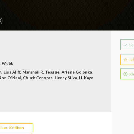
)
Ge
Lie
r Webb
n
,
Lisa Aliff
,
Marshall R. Teague
,
Arlene Golonka
,
Sch
Ron O'Neal
,
Chuck Connors
,
Henry Silva
,
H. Kaye
User-Kritiken