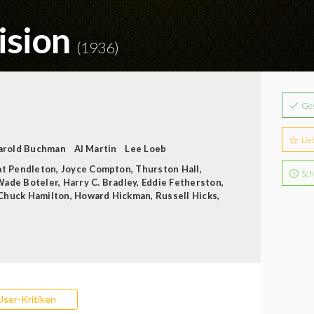
ision
(1936)
Ge
A
Lie
arold Buchman
Al Martin
Lee Loeb
t Pendleton
,
Joyce Compton
,
Thurston Hall
,
Sch
Wade Boteler
,
Harry C. Bradley
,
Eddie Fetherston
,
Chuck Hamilton
,
Howard Hickman
,
Russell Hicks
,
User-Kritiken