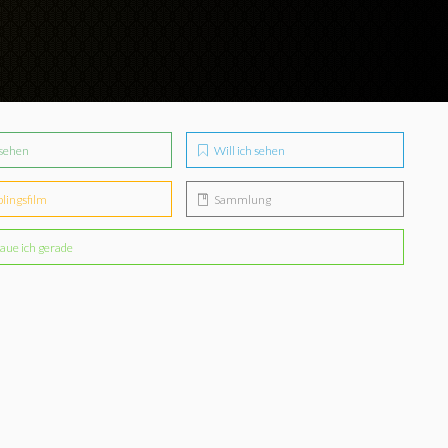
sehen
Will ich sehen
blingsfilm
Sammlung
aue ich gerade