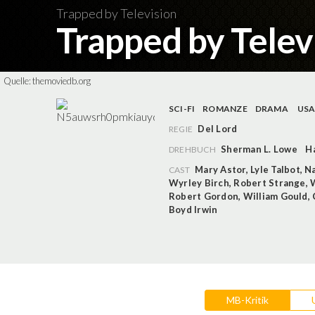
Trapped by Television
Trapped by Telev
Quelle:
themoviedb.org
SCI-FI
ROMANZE
DRAMA
US
Del Lord
REGIE
Sherman L. Lowe
H
DREHBUCH
Mary Astor
,
Lyle Talbot
,
Na
CAST
Wyrley Birch
,
Robert Strange
,
Robert Gordon
,
William Gould
,
Boyd Irwin
MB-Kritik