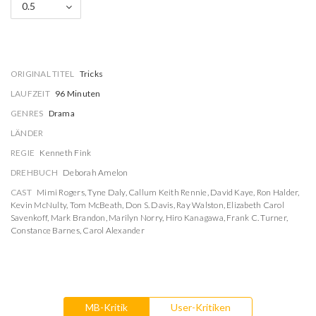
0.5
ORIGINAL TITEL
Tricks
LAUFZEIT
96 Minuten
GENRES
Drama
LÄNDER
REGIE
Kenneth Fink
DREHBUCH
Deborah Amelon
CAST
Mimi Rogers
,
Tyne Daly
,
Callum Keith Rennie
,
David Kaye
,
Ron Halder
,
Kevin McNulty
,
Tom McBeath
,
Don S. Davis
,
Ray Walston
,
Elizabeth Carol
Savenkoff
,
Mark Brandon
,
Marilyn Norry
,
Hiro Kanagawa
,
Frank C. Turner
,
Constance Barnes
,
Carol Alexander
MB-Kritik
User-Kritiken