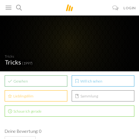
LOGIN
Tricks
Tricks
(1997)
Gesehen
Will ich sehen
Lieblingsfilm
Sammlung
Schaue ich gerade
Deine Bewertung: 0