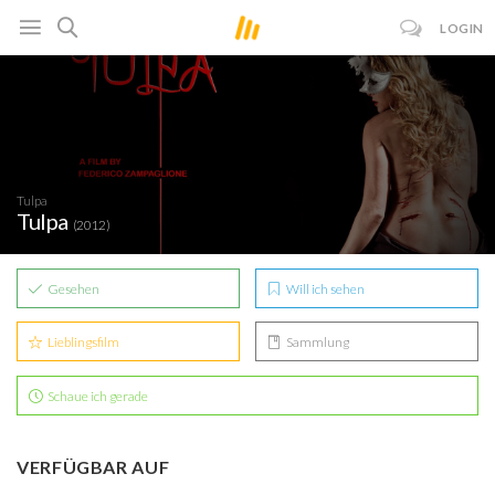
LOGIN
Tulpa
Tulpa
(2012)
Gesehen
Will ich sehen
Lieblingsfilm
Sammlung
Schaue ich gerade
VERFÜGBAR AUF