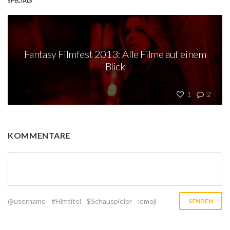
SPECIALS
Fantasy Filmfest 2013: Alle Filme auf einem
Blick
1
2
KOMMENTARE
@username
#Filmtitel
$Schauspieler
:emoji