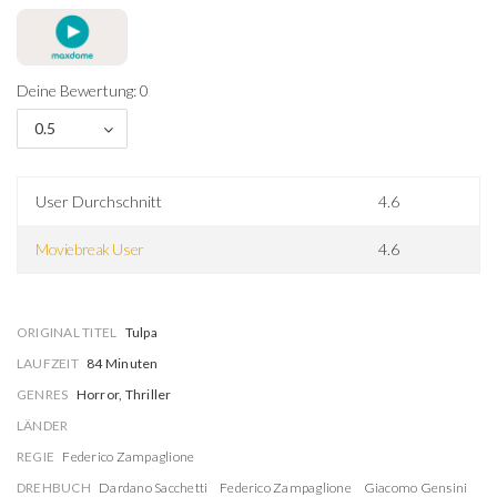
Deine Bewertung: 0
0.5
User Durchschnitt
4.6
Moviebreak User
4.6
ORIGINAL TITEL
Tulpa
LAUFZEIT
84 Minuten
GENRES
Horror, Thriller
LÄNDER
REGIE
Federico Zampaglione
DREHBUCH
Dardano Sacchetti
Federico Zampaglione
Giacomo Gensini