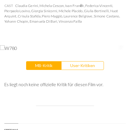
CAST
Claudia Gerini
,
Michela Cescon
,
Ivan Franěk
,
Federica Vincenti
,
Pierpaolo Lovino
,
Giorgia Sinicorni
,
Michele Placido
,
Giulia Bertinelli
,
Nuot
Arquint
,
Crisula Stafida
,
Piero Maggiò
,
Laurence Belgrave
,
Simone Castano
,
Yohann Chopin
,
Emanuela Di Bari
,
Vincenzo Failla
MB-Kritik
User-Kritiken
Es liegt noch keine offizielle Kritik für diesen Film vor.