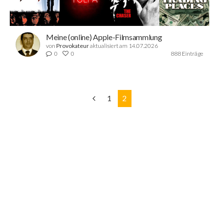
Meine (online) Apple-Filmsammlung
von
Provokateur
aktualisiert am 14.07.2026
0
0
888 Einträge
1
2