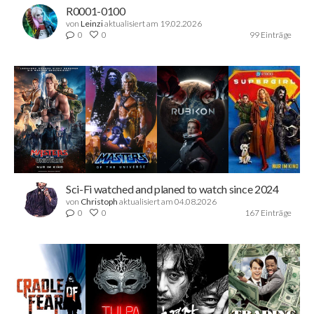
R0001-0100
von
Leinzi
aktualisiert am 19.02.2026
0
0
99 Einträge
Sci-Fi watched and planed to watch since 2024
von
Christoph
aktualisiert am 04.08.2026
0
0
167 Einträge