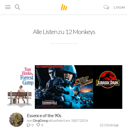
LOGIN
Alle Listen zu 12 Monkeys
Essence of the 90s
von
DingDong
aktualisiert am 18.07.2026
0
0
221 Einträge