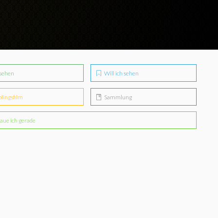
sehen
Will ich sehen
blingsfilm
Sammlung
aue ich gerade