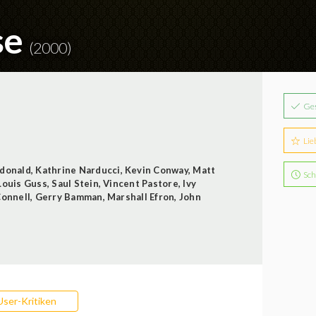
se
(2000)
Ge
Lie
cdonald
,
Kathrine Narducci
,
Kevin Conway
,
Matt
Sch
Louis Guss
,
Saul Stein
,
Vincent Pastore
,
Ivy
Connell
,
Gerry Bamman
,
Marshall Efron
,
John
User-Kritiken