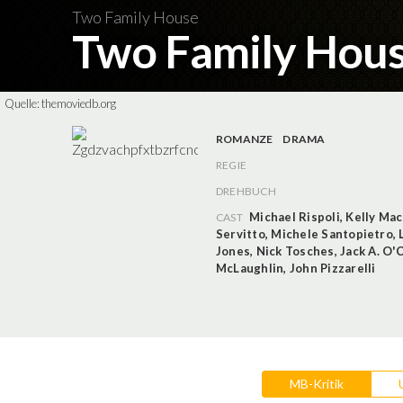
Two Family House
Two Family Hou
Quelle:
themoviedb.org
ROMANZE
DRAMA
REGIE
DREHBUCH
Michael Rispoli
,
Kelly Ma
CAST
Servitto
,
Michele Santopietro
,
Jones
,
Nick Tosches
,
Jack A. O'
McLaughlin
,
John Pizzarelli
MB-Kritik