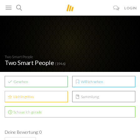
LOGIN
Two Smart People
Two Smart People
(1946)
Gesehen
Will ich sehen
Lieblingsfilm
Sammlung
Schaue ich gerade
Deine Bewertung: 0