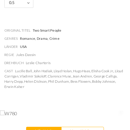
0.5
ORIGINAL TITEL
Two Smart People
GENRES
Romance, Drama, Crime
LÄNDER
USA
REGIE
Jules Dassin
DREHBUCH
Leslie Charteris
CAST
Lucille Ball
,
John Hodiak
,
Lloyd Nolan
,
Hugo Haas
,
Elisha Cook Jr.
,
Lloyd
Corrigan
,
Vladimir Sokoloff
,
Clarence Muse
,
Jean Andren
,
George Calliga
,
Harry Depp
,
Helen Dickson
,
Phil Dunham
,
Bess Flowers
,
Bobby Johnson
,
Erwin Kalser