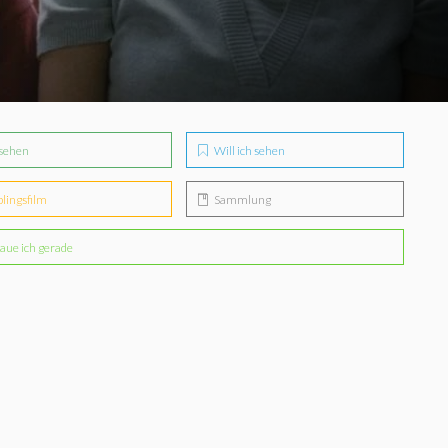
sehen
Will ich sehen
blingsfilm
Sammlung
aue ich gerade