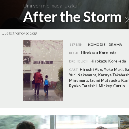
Umi yori mo mada fukaku
After the Storm
(
Quelle:
themoviedb.org
117 MIN
KOMÖDIE
DRAMA
Hirokazu Kore-eda
REGIE
Hirokazu Kore-eda
DREHBUCH
Hiroshi Abe
,
Yoko Maki
,
Sa
CAST
Yuri Nakamura
,
Kazuya Takahash
Minemura
,
Izumi Matsuoka
,
Kanj
Ryoko Tateishi
,
Mickey Curtis