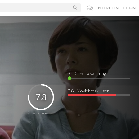
BEITRETEN
LOGIN
0
· Deine Bewertung
7.8 · Moviebreak User
7.8
Sehenswert