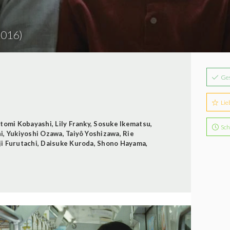
2016)
Ge
Lie
tomi Kobayashi
,
Lily Franky
,
Sosuke Ikematsu
,
Sch
i
,
Yukiyoshi Ozawa
,
Taiyô Yoshizawa
,
Rie
i Furutachi
,
Daisuke Kuroda
,
Shono Hayama
,