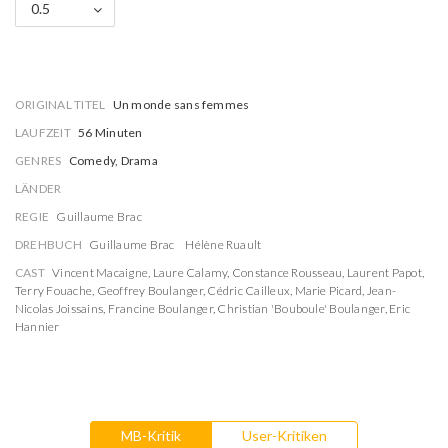
0.5
ORIGINAL TITEL
Un monde sans femmes
LAUFZEIT
56 Minuten
GENRES
Comedy, Drama
LÄNDER
REGIE
Guillaume Brac
DREHBUCH
Guillaume Brac
Hélène Ruault
CAST
Vincent Macaigne
,
Laure Calamy
,
Constance Rousseau
,
Laurent Papot
,
Terry Fouache
,
Geoffrey Boulanger
,
Cédric Cailleux
,
Marie Picard
,
Jean-
Nicolas Joissains
,
Francine Boulanger
,
Christian 'Bouboule' Boulanger
,
Eric
Hannier
MB-Kritik
User-Kritiken