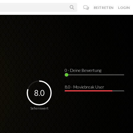
BEITRETEN
LOGIN
0
· Deine Bewertung
8.0 · Moviebreak User
8.0
Sehenswert