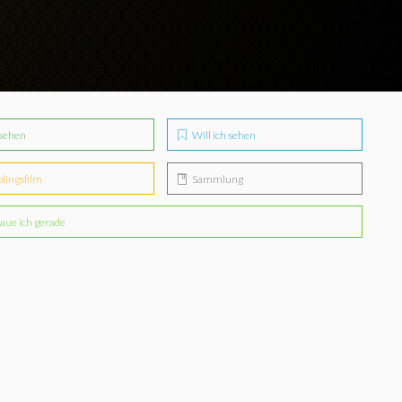
sehen
Will ich sehen
blingsfilm
Sammlung
aue ich gerade