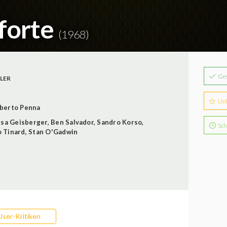
aforte
(1968)
Ge
LER
Lie
berto Penna
isa Geisberger
,
Ben Salvador
,
Sandro Korso
,
Sch
 Tinard
,
Stan O'Gadwin
User-Kritiken