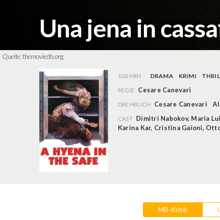
Una jena in cass
Quelle:
themoviedb.org
100 MIN
DRAMA
KRIMI
THRIL
Cesare Canevari
REGIE
Cesare Canevari
Al
DREHBUCH
Dimitri Nabokov
,
Maria Lu
CAST
Karina Kar
,
Cristina Gaïoni
,
Otto
MB-Kritik