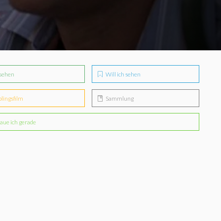
sehen
Will ich sehen
blingsfilm
Sammlung
aue ich gerade