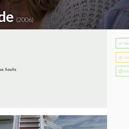
ade
(2006)
Ge
Lie
os Soulis
Sch