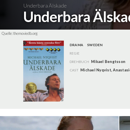
Underbara Älskade
Underbara Älsk
Quelle:
themoviedb.org
DRAMA
SWEDEN
REGIE
Mikael Bengtsson
DREHBUCH
Michael Nyqvist
,
Anastasi
CAST