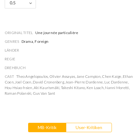
0.5
ORIGINAL TITEL
Une journée particulière
GENRES
Drama, Foreign
LÄNDER
REGIE
DREHBUCH
CAST
Theo Angelopoulos
,
Olivier Assayas
,
Jane Campion
,
Chen Kaige
,
Ethan
Coen
,
Joel Coen
,
David Cronenberg
,
Jean-Pierre Dardenne
,
Luc Dardenne
,
Hou Hsiao-hsien
,
Aki Kaurismäki
,
Takeshi Kitano
,
Ken Loach
,
Nanni Moretti
,
Roman Polanski
,
Gus Van Sant
MB-Kritik
User-Kritiken