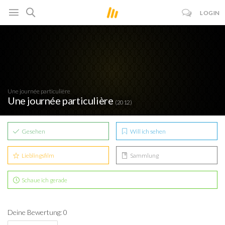
LOGIN
Une journée particulière
Une journée particulière
(2012)
Gesehen
Will ich sehen
Lieblingsfilm
Sammlung
Schaue ich gerade
Deine Bewertung: 0