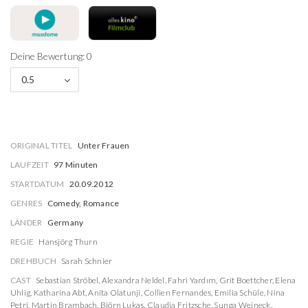
Deine Bewertung: 0
0.5
ORIGINAL TITEL
Unter Frauen
LAUFZEIT
97 Minuten
STARTDATUM
20.09.2012
GENRES
Comedy, Romance
LÄNDER
Germany
REGIE
Hansjörg Thurn
DREHBUCH
Sarah Schnier
CAST
Sebastian Ströbel
,
Alexandra Neldel
,
Fahri Yardım
,
Grit Boettcher
,
Elena
Uhlig
,
Katharina Abt
,
Anita Olatunji
,
Collien Fernandes
,
Emilia Schüle
,
Nina
Petri
,
Martin Brambach
,
Björn Lukas
,
Claudia Fritzsche
,
Sunga Weineck
,