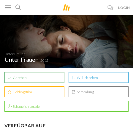
LOGIN
Unter Frauen
Unter Frauen
(2012)
Gesehen
Will ich sehen
Lieblingsfilm
Sammlung
Schaue ich gerade
VERFÜGBAR AUF