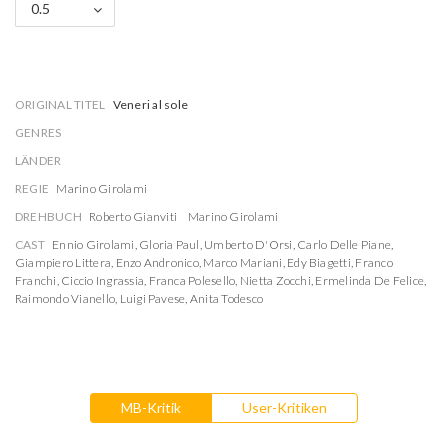
0.5
ORIGINAL TITEL
Veneri al sole
GENRES
LÄNDER
REGIE
Marino Girolami
DREHBUCH
Roberto Gianviti
Marino Girolami
CAST
Ennio Girolami
,
Gloria Paul
,
Umberto D'Orsi
,
Carlo Delle Piane
,
Giampiero Littera
,
Enzo Andronico
,
Marco Mariani
,
Edy Biagetti
,
Franco
Franchi
,
Ciccio Ingrassia
,
Franca Polesello
,
Nietta Zocchi
,
Ermelinda De Felice
,
Raimondo Vianello
,
Luigi Pavese
,
Anita Todesco
MB-Kritik
User-Kritiken