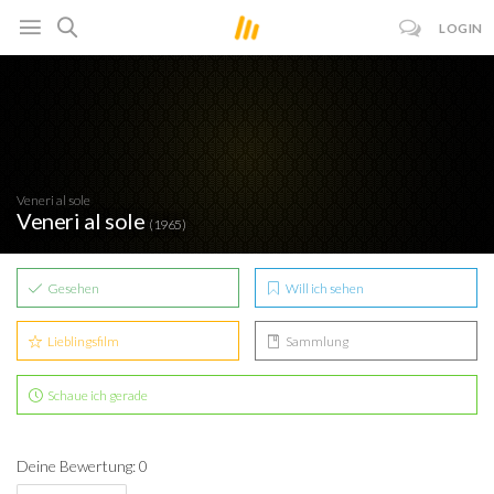
LOGIN
Veneri al sole
Veneri al sole
(1965)
Gesehen
Will ich sehen
Lieblingsfilm
Sammlung
Schaue ich gerade
Deine Bewertung: 0