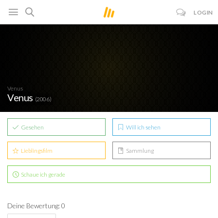
LOGIN
Venus
Venus
(2006)
Gesehen
Will ich sehen
Lieblingsfilm
Sammlung
Schaue ich gerade
Deine Bewertung: 0