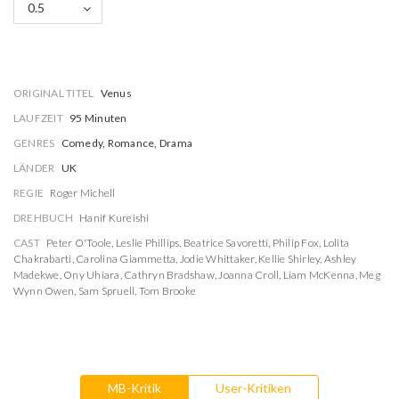
0.5
ORIGINAL TITEL
Venus
LAUFZEIT
95 Minuten
GENRES
Comedy, Romance, Drama
LÄNDER
UK
REGIE
Roger Michell
DREHBUCH
Hanif Kureishi
CAST
Peter O'Toole
,
Leslie Phillips
,
Beatrice Savoretti
,
Philip Fox
,
Lolita
Chakrabarti
,
Carolina Giammetta
,
Jodie Whittaker
,
Kellie Shirley
,
Ashley
Madekwe
,
Ony Uhiara
,
Cathryn Bradshaw
,
Joanna Croll
,
Liam McKenna
,
Meg
Wynn Owen
,
Sam Spruell
,
Tom Brooke
MB-Kritik
User-Kritiken