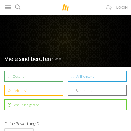
LOGIN
Viele sind berufen
(1959)
Gesehen
Will ich sehen
Lieblingsfilm
Sammlung
Schaue ich gerade
Deine Bewertung: 0