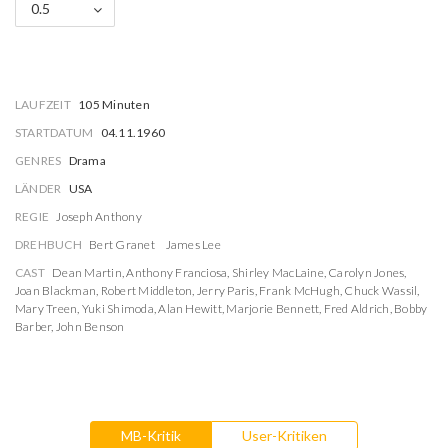
0.5
LAUFZEIT
105 Minuten
STARTDATUM
04.11.1960
GENRES
Drama
LÄNDER
USA
REGIE
Joseph Anthony
DREHBUCH
Bert Granet
James Lee
CAST
Dean Martin
,
Anthony Franciosa
,
Shirley MacLaine
,
Carolyn Jones
,
Joan Blackman
,
Robert Middleton
,
Jerry Paris
,
Frank McHugh
,
Chuck Wassil
,
Mary Treen
,
Yuki Shimoda
,
Alan Hewitt
,
Marjorie Bennett
,
Fred Aldrich
,
Bobby
Barber
,
John Benson
MB-Kritik
User-Kritiken