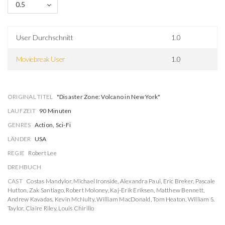
0.5
User Durchschnitt
1.0
Moviebreak User
1.0
ORIGINAL TITEL
"Disaster Zone: Volcano in New York"
LAUFZEIT
90 Minuten
GENRES
Action, Sci-Fi
LÄNDER
USA
REGIE
Robert Lee
DREHBUCH
CAST
Costas Mandylor
,
Michael Ironside
,
Alexandra Paul
,
Eric Breker
,
Pascale
Hutton
,
Zak Santiago
,
Robert Moloney
,
Kaj-Erik Eriksen
,
Matthew Bennett
,
Andrew Kavadas
,
Kevin McNulty
,
William MacDonald
,
Tom Heaton
,
William S.
Taylor
,
Claire Riley
,
Louis Chirillo