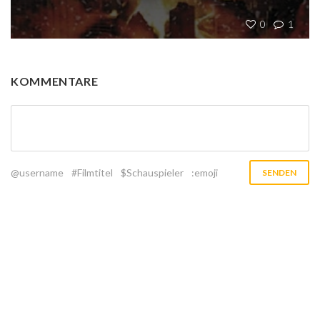
0
1
KOMMENTARE
@username
#Filmtitel
$Schauspieler
:emoji