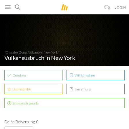
LOGIN
"Disaster Zone: Volcano in New York"
Vulkanausbruch in New York
Gesehen
Will ich sehen
Lieblingsfilm
Sammlung
Schaue ich gerade
Deine Bewertung: 0