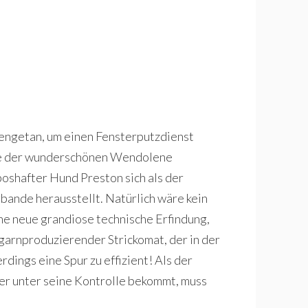
engetan, um einen Fensterputzdienst
ce der wunderschönen Wendolene
oshafter Hund Preston sich als der
bande herausstellt. Natürlich wäre kein
e neue grandiose technische Erfindung,
 garnproduzierender Strickomat, der in der
erdings eine Spur zu effizient! Als der
r unter seine Kontrolle bekommt, muss