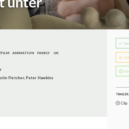
t unter
Ge
ZFILM
ANIMATION
FAMILY
UK
Lie
r
Sch
stin Fletcher
,
Peter Hawkins
TRAILER 
Clip 