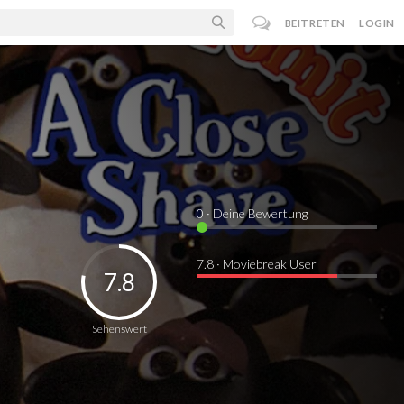
BEITRETEN
LOGIN
0
· Deine Bewertung
7.8 · Moviebreak User
7.8
Sehenswert