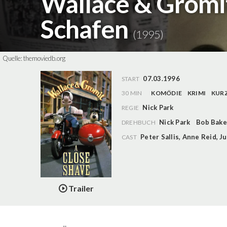
Wallace & Gromi
Schafen
(1995)
Quelle:
themoviedb.org
07.03.1996
START
30 MIN
KOMÖDIE
KRIMI
KUR
Nick Park
REGIE
Nick Park
Bob Bake
DREHBUCH
Peter Sallis
,
Anne Reid
,
Ju
CAST
Trailer