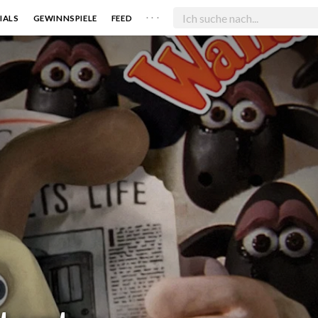
. . .
IALS
GEWINNSPIELE
FEED