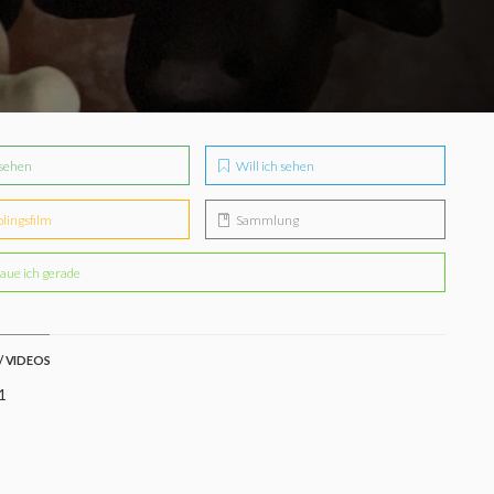
sehen
Will ich sehen
blingsfilm
Sammlung
aue ich gerade
/ VIDEOS
1