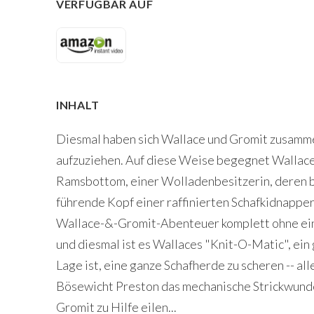
VERFÜGBAR AUF
INHALT
Diesmal haben sich Wallace und Gromit zusamm
aufzuziehen. Auf diese Weise begegnet Walla
Ramsbottom, einer Wolladenbesitzerin, deren b
führende Kopf einer raffinierten Schafkidnapper
Wallace-&-Gromit-Abenteuer komplett ohne ein
und diesmal ist es Wallaces "Knit-O-Matic", ein
Lage ist, eine ganze Schafherde zu scheren -- all
Bösewicht Preston das mechanische Strickwunde
Gromit zu Hilfe eilen...