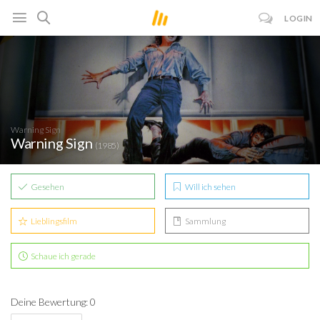
LOGIN
Warning Sign
Warning Sign
(1985)
Gesehen
Will ich sehen
Lieblingsfilm
Sammlung
Schaue ich gerade
Deine Bewertung: 0