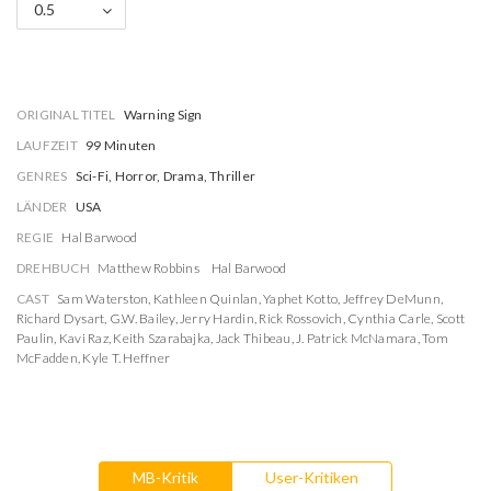
0.5
ORIGINAL TITEL
Warning Sign
LAUFZEIT
99 Minuten
GENRES
Sci-Fi, Horror, Drama, Thriller
LÄNDER
USA
REGIE
Hal Barwood
DREHBUCH
Matthew Robbins
Hal Barwood
CAST
Sam Waterston
,
Kathleen Quinlan
,
Yaphet Kotto
,
Jeffrey DeMunn
,
Richard Dysart
,
G.W. Bailey
,
Jerry Hardin
,
Rick Rossovich
,
Cynthia Carle
,
Scott
Paulin
,
Kavi Raz
,
Keith Szarabajka
,
Jack Thibeau
,
J. Patrick McNamara
,
Tom
McFadden
,
Kyle T. Heffner
MB-Kritik
User-Kritiken