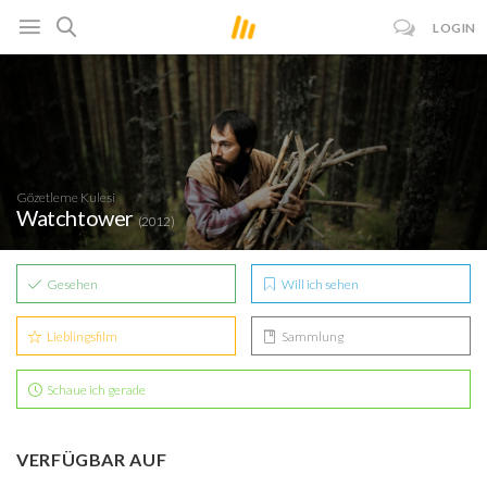
LOGIN
Gözetleme Kulesi
Watchtower
(2012)
Gesehen
Will ich sehen
Lieblingsfilm
Sammlung
Schaue ich gerade
VERFÜGBAR AUF