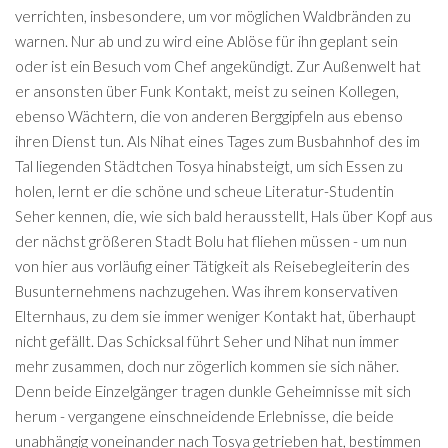
verrichten, insbesondere, um vor möglichen Waldbränden zu
warnen. Nur ab und zu wird eine Ablöse für ihn geplant sein
oder ist ein Besuch vom Chef angekündigt. Zur Außenwelt hat
er ansonsten über Funk Kontakt, meist zu seinen Kollegen,
ebenso Wächtern, die von anderen Berggipfeln aus ebenso
ihren Dienst tun. Als Nihat eines Tages zum Busbahnhof des im
Tal liegenden Städtchen Tosya hinabsteigt, um sich Essen zu
holen, lernt er die schöne und scheue Literatur-Studentin
Seher kennen, die, wie sich bald herausstellt, Hals über Kopf aus
der nächst größeren Stadt Bolu hat fliehen müssen - um nun
von hier aus vorläufig einer Tätigkeit als Reisebegleiterin des
Busunternehmens nachzugehen. Was ihrem konservativen
Elternhaus, zu dem sie immer weniger Kontakt hat, überhaupt
nicht gefällt. Das Schicksal führt Seher und Nihat nun immer
mehr zusammen, doch nur zögerlich kommen sie sich näher.
Denn beide Einzelgänger tragen dunkle Geheimnisse mit sich
herum - vergangene einschneidende Erlebnisse, die beide
unabhängig voneinander nach Tosya getrieben hat, bestimmen