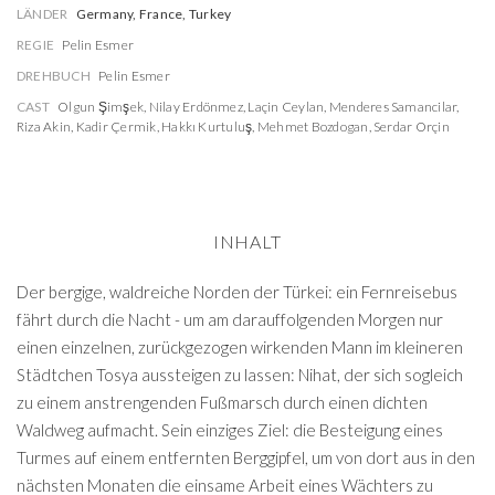
LÄNDER
Germany, France, Turkey
REGIE
Pelin Esmer
DREHBUCH
Pelin Esmer
CAST
Olgun Şimşek
,
Nilay Erdönmez
,
Laçin Ceylan
,
Menderes Samancilar
,
Riza Akin
,
Kadir Çermik
,
Hakkı Kurtuluş
,
Mehmet Bozdogan
,
Serdar Orçin
INHALT
Der bergige, waldreiche Norden der Türkei: ein Fernreisebus
fährt durch die Nacht - um am darauffolgenden Morgen nur
einen einzelnen, zurückgezogen wirkenden Mann im kleineren
Städtchen Tosya aussteigen zu lassen: Nihat, der sich sogleich
zu einem anstrengenden Fußmarsch durch einen dichten
Waldweg aufmacht. Sein einziges Ziel: die Besteigung eines
Turmes auf einem entfernten Berggipfel, um von dort aus in den
nächsten Monaten die einsame Arbeit eines Wächters zu