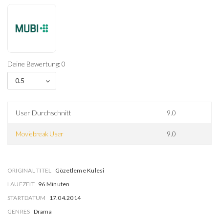
Deine Bewertung: 0
0.5
User Durchschnitt
9.0
Moviebreak User
9.0
ORIGINAL TITEL
Gözetleme Kulesi
LAUFZEIT
96 Minuten
STARTDATUM
17.04.2014
GENRES
Drama