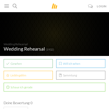
LOGIN
Wedding Rehearsal
Wedding Rehearsal
(1932)
Gesehen
Will ich sehen
Lieblingsfilm
Sammlung
Schaue ich gerade
Deine Bewertung: 0