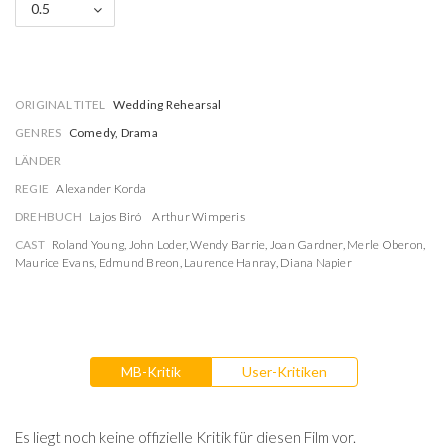
0.5
ORIGINAL TITEL
Wedding Rehearsal
GENRES
Comedy, Drama
LÄNDER
REGIE
Alexander Korda
DREHBUCH
Lajos Biró
Arthur Wimperis
CAST
Roland Young
,
John Loder
,
Wendy Barrie
,
Joan Gardner
,
Merle Oberon
,
Maurice Evans
,
Edmund Breon
,
Laurence Hanray
,
Diana Napier
MB-Kritik
User-Kritiken
Es liegt noch keine offizielle Kritik für diesen Film vor.