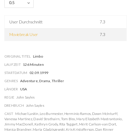
0.5
User Durchschnitt
7.3
Moviebreak User
7.3
ORIGINAL TITEL
Limbo
LAUFZEIT
126 Minuten
STARTDATUM
02.09.1999
GENRES
Adventure, Drama, Thriller
LÄNDER
USA
REGIE
John Sayles
DREHBUCH
John Sayles
CAST
Michael Laskin
,
Leo Burmester
,
Hermínio Ramos
,
Dawn McInturff
,
Vanessa Martinez
,
David Strathairn
,
Tom Biss
,
Mary Elizabeth Mastrantonio
,
Jimmy MacDonell
,
Kathryn Grody
,
Rita Taggart
,
Mérit Carlson-van Dort
,
Monica Brandner
,
Maria Gladziszewski
,
Kris Kristofferson
,
Dan Rinner