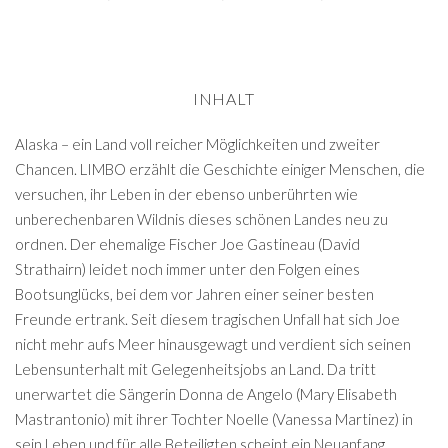
INHALT
Alaska – ein Land voll reicher Möglichkeiten und zweiter
Chancen. LIMBO erzählt die Geschichte einiger Menschen, die
versuchen, ihr Leben in der ebenso unberührten wie
unberechenbaren Wildnis dieses schönen Landes neu zu
ordnen. Der ehemalige Fischer Joe Gastineau (David
Strathairn) leidet noch immer unter den Folgen eines
Bootsunglücks, bei dem vor Jahren einer seiner besten
Freunde ertrank. Seit diesem tragischen Unfall hat sich Joe
nicht mehr aufs Meer hinausgewagt und verdient sich seinen
Lebensunterhalt mit Gelegenheitsjobs an Land. Da tritt
unerwartet die Sängerin Donna de Angelo (Mary Elisabeth
Mastrantonio) mit ihrer Tochter Noelle (Vanessa Martinez) in
sein Leben und für alle Beteiligten scheint ein Neuanfang