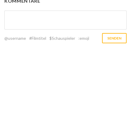
KOMMENTARE
@username
#Filmtitel
$Schauspieler
:emoji