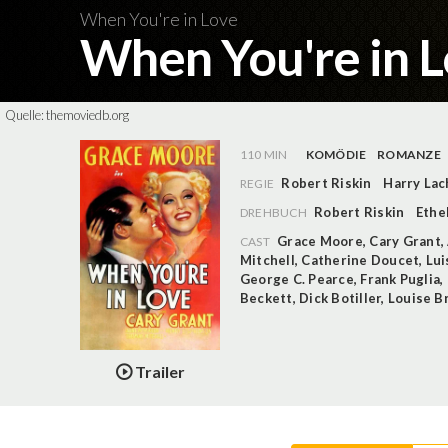
When You're in Love
When You're in 
Quelle:
themoviedb.org
110 MIN
KOMÖDIE
ROMANZE
Robert Riskin
Harry La
REGIE
Robert Riskin
Ethel
DREHBUCH
Grace Moore
,
Cary Grant
,
CAST
Mitchell
,
Catherine Doucet
,
Lui
George C. Pearce
,
Frank Puglia
,
Beckett
,
Dick Botiller
,
Louise B
Trailer