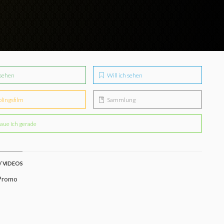
sehen
Will ich sehen
blingsfilm
Sammlung
aue ich gerade
/ VIDEOS
Promo