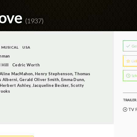
Love
(1937)
Ge
MUSICAL
USA
chman
Lie
 Hill
Cedric Worth
Aline MacMahon
,
Henry Stephenson
,
Thomas
Sch
s Alberni
,
Gerald Oliver Smith
,
Emma Dunn
,
Herbert Ashley
,
Jacqueline Becker
,
Scotty
rooks
TRAILER 
TV 