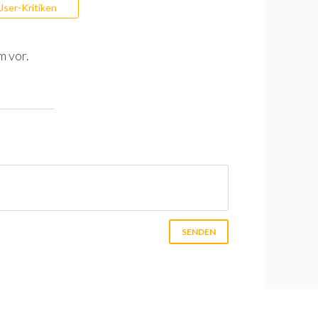
User-Kritiken
m vor.