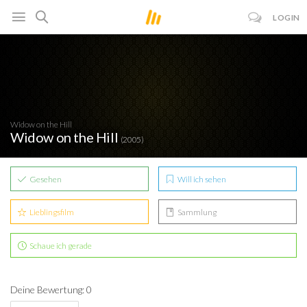
LOGIN
Widow on the Hill
Widow on the Hill
(2005)
Gesehen
Will ich sehen
Lieblingsfilm
Sammlung
Schaue ich gerade
Deine Bewertung: 0