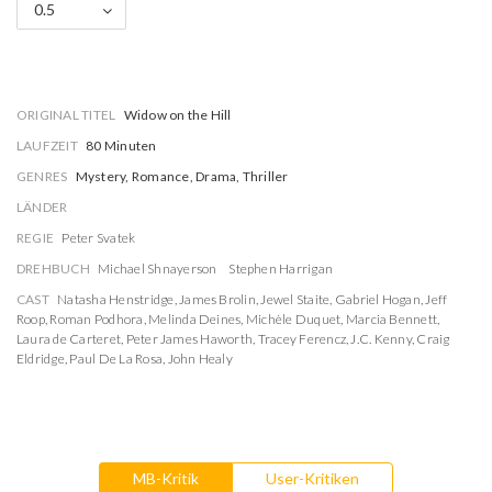
0.5
ORIGINAL TITEL
Widow on the Hill
LAUFZEIT
80 Minuten
GENRES
Mystery, Romance, Drama, Thriller
LÄNDER
REGIE
Peter Svatek
DREHBUCH
Michael Shnayerson
Stephen Harrigan
CAST
Natasha Henstridge
,
James Brolin
,
Jewel Staite
,
Gabriel Hogan
,
Jeff
Roop
,
Roman Podhora
,
Melinda Deines
,
Michèle Duquet
,
Marcia Bennett
,
Laura de Carteret
,
Peter James Haworth
,
Tracey Ferencz
,
J.C. Kenny
,
Craig
Eldridge
,
Paul De La Rosa
,
John Healy
MB-Kritik
User-Kritiken