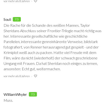
vor mehr als 8 Jahren
Souli
7.5
Die Rache für die Schande des weißen Mannes. Taylor
Sheridans Abschluss seiner Frontier-Trilogie macht richtig was
her. Interessante gesellschaftliche wie geschichtliche
Parellelen, interessante genreinhärente Verweise, bildstark
fotografiert, von Renner herausragend gut gespielt - und der
Krimiplot weiß auch zu packen. Hatte viel Freude mit dem
Film, wäre da nicht (wiederholt) der schwach geschriebene
Umgang mit Frauen. Da hat Sheridan noch einiges zu lernen,
ansonsten: Echt gut, weitermachen.
vor mehr als 8 Jahren
WilliamWhyler
7.5
Muss.