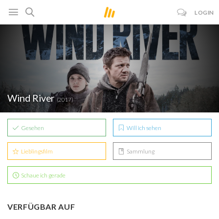
LOGIN
Wind River
(2017)
Gesehen
Will ich sehen
Lieblingsfilm
Sammlung
Schaue ich gerade
VERFÜGBAR AUF