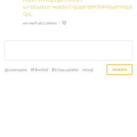
sa=t&source=web&rct=j&opi=89978449&url=https:
QaL
vor mehr als 2 Jahren
@username
#Filmtitel
$Schauspieler
:emoji