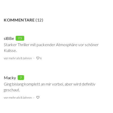
KOMMENTARE
(
12
)
siBBe
7.5
Starker Thriller mit packender Atmosphäre vor schöner
Kulisse.
vor mehr als 8 Jahren
6
Macky
7
Ging bislang komplett an mir vorbei, aber wird definitiv
geschaut.
vor mehr als 8 Jahren