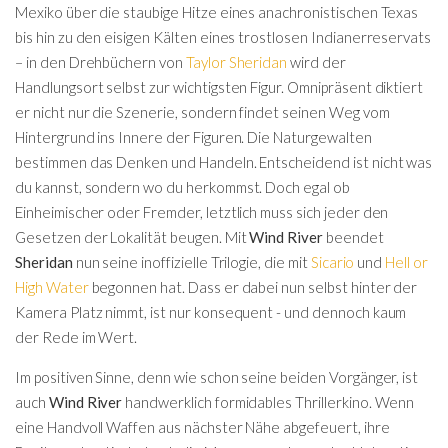
Mexiko über die staubige Hitze eines anachronistischen Texas
bis hin zu den eisigen Kälten eines trostlosen Indianerreservats
– in den Drehbüchern von
Taylor Sheridan
wird der
Handlungsort selbst zur wichtigsten Figur. Omnipräsent diktiert
er nicht nur die Szenerie, sondern findet seinen Weg vom
Hintergrund ins Innere der Figuren. Die Naturgewalten
bestimmen das Denken und Handeln. Entscheidend ist nicht was
du kannst, sondern wo du herkommst. Doch egal ob
Einheimischer oder Fremder, letztlich muss sich jeder den
Gesetzen der Lokalität beugen. Mit
Wind River
beendet
Sheridan
nun seine inoffizielle Trilogie, die mit
Sicario
und
Hell or
High Water
begonnen hat. Dass er dabei nun selbst hinter der
Kamera Platz nimmt, ist nur konsequent - und dennoch kaum
der Rede im Wert.
Im positiven Sinne, denn wie schon seine beiden Vorgänger, ist
auch
Wind River
handwerklich formidables Thrillerkino. Wenn
eine Handvoll Waffen aus nächster Nähe abgefeuert, ihre