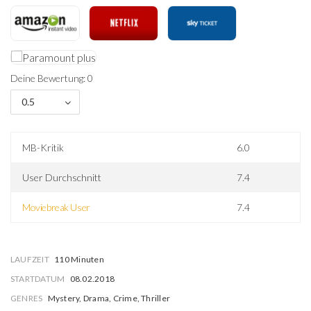
Deine Bewertung: 0
0.5
MB-Kritik
6.0
User Durchschnitt
7.4
Moviebreak User
7.4
LAUFZEIT
110 Minuten
STARTDATUM
08.02.2018
GENRES
Mystery, Drama, Crime, Thriller