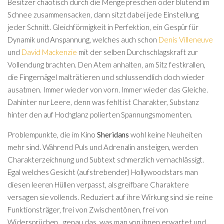
Besitzer chaotisch durch die Menge preschen oder blutend im
Schnee zusammensacken, dann sitzt dabei jede Einstellung,
jeder Schnitt. Gleichförmigkeit in Perfektion, ein Gespür für
Dynamik und Anspannung, welches auch schon
Denis Villeneuve
und
David Mackenzie
mit der selben Durchschlagskraft zur
Vollendung brachten. Den Atem anhalten, am Sitz festkrallen,
die Fingernägel malträtieren und schlussendlich doch wieder
ausatmen. Immer wieder von vorn. Immer wieder das Gleiche.
Dahinter nur Leere, denn was fehlt ist Charakter, Substanz
hinter den auf Hochglanz polierten Spannungsmomenten.
Problempunkte, die im Kino
Sheridans
wohl keine Neuheiten
mehr sind. Während Puls und Adrenalin ansteigen, werden
Charakterzeichnung und Subtext schmerzlich vernachlässigt.
Egal welches Gesicht (aufstrebender) Hollywoodstars man
diesen leeren Hüllen verpasst, als greifbare Charaktere
versagen sie vollends. Reduziert auf ihre Wirkung sind sie reine
Funktionsträger, frei von Zwischentönen, frei von
Widersprüchen…genau das, was man von ihnen erwartet und