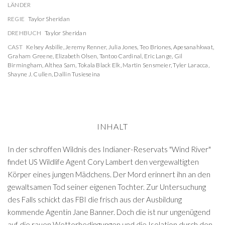
LÄNDER
REGIE
Taylor Sheridan
DREHBUCH
Taylor Sheridan
CAST
Kelsey Asbille
,
Jeremy Renner
,
Julia Jones
,
Teo Briones
,
Apesanahkwat
,
Graham Greene
,
Elizabeth Olsen
,
Tantoo Cardinal
,
Eric Lange
,
Gil
Birmingham
,
Althea Sam
,
Tokala Black Elk
,
Martin Sensmeier
,
Tyler Laracca
,
Shayne J. Cullen
,
Dallin Tusieseina
INHALT
In der schroffen Wildnis des Indianer-Reservats "Wind River"
findet US Wildlife Agent Cory Lambert den vergewaltigten
Körper eines jungen Mädchens. Der Mord erinnert ihn an den
gewaltsamen Tod seiner eigenen Tochter. Zur Untersuchung
des Falls schickt das FBI die frisch aus der Ausbildung
kommende Agentin Jane Banner. Doch die ist nur ungenügend
auf die rauen Wetterbedingungen und die Isolation durch den