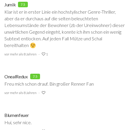
Jumik
7.5
Klar ist er in erster Linie ein hochstylischer Genre-Thriller,
aber da er durchaus auf die selten beleuchteten
Lebensumstände der Bewohner (zb der Ureinwohner) dieser
unwirtlichen Gegend eingeht, konnte ich ihm schon ein wenig
Subtext entlocken. Auf jeden Fall Mütze und Schal
bereithalten
vor mehr als 8 Jahren
1
OnealRedux
7.5
Freu mich schon drauf. Bin großer Renner Fan
vor mehr als 8 Jahren
Blumenfeuer
Hui, sehr nice.