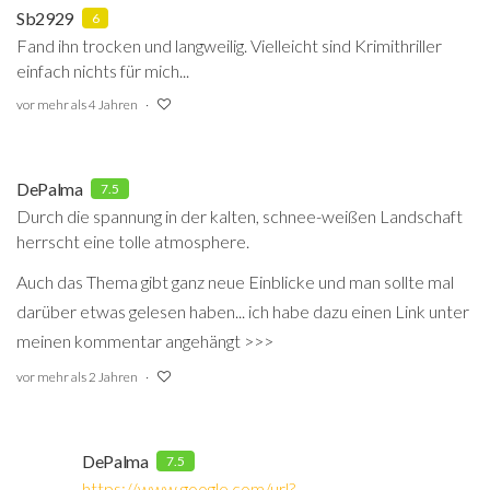
Sb2929
6
Fand ihn trocken und langweilig. Vielleicht sind Krimithriller
einfach nichts für mich...
vor mehr als 4 Jahren
DePalma
7.5
Durch die spannung in der kalten, schnee-weißen Landschaft
herrscht eine tolle atmosphere.
Auch das Thema gibt ganz neue Einblicke und man sollte mal
darüber etwas gelesen haben... ich habe dazu einen Link unter
meinen kommentar angehängt >>>
vor mehr als 2 Jahren
DePalma
7.5
https://www.google.com/url?