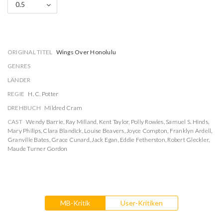
0.5
ORIGINAL TITEL
Wings Over Honolulu
GENRES
LÄNDER
REGIE
H. C. Potter
DREHBUCH
Mildred Cram
CAST
Wendy Barrie
,
Ray Milland
,
Kent Taylor
,
Polly Rowles
,
Samuel S. Hinds
,
Mary Philips
,
Clara Blandick
,
Louise Beavers
,
Joyce Compton
,
Franklyn Ardell
,
Granville Bates
,
Grace Cunard
,
Jack Egan
,
Eddie Fetherston
,
Robert Gleckler
,
Maude Turner Gordon
MB-Kritik
User-Kritiken