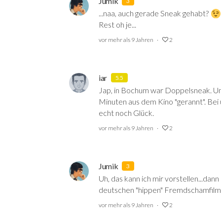
Jumik
3
...naa, auch gerade Sneak gehabt?
Rest oh je...
vor mehr als 9 Jahren
2
iar
5.5
Jap, in Bochum war Doppelsneak. Um 8
Minuten aus dem Kino "gerannt". Bei
echt noch Glück.
vor mehr als 9 Jahren
2
Jumik
3
Uh, das kann ich mir vorstellen...dann
deutschen "hippen" Fremdschamfilm.
vor mehr als 9 Jahren
2