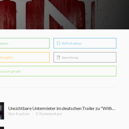
sehen
Will ich sehen
blingsfilm
Sammlung
aue ich gerade
Unsichtbare Untermieter im deutschen Trailer zu "Within"
Von Kuehne
0 Kommentare