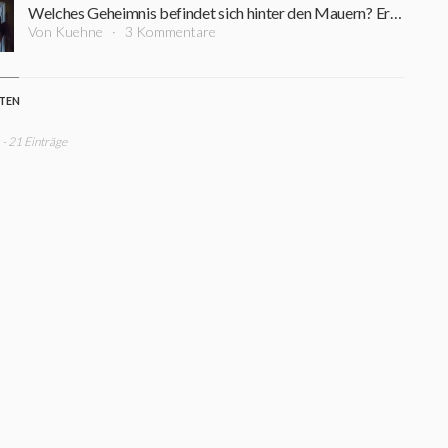
Welches Geheimnis befindet sich hinter den Mauern? Erster Trailer zum Gruselhorror "Within"
Von Kuehne
3 Kommentare
STEN
- 21 Einträge