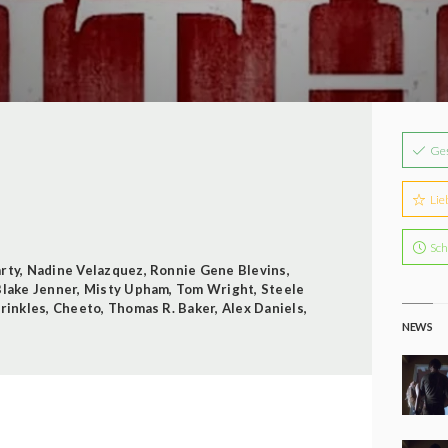
Ge
Lie
Sch
arty
,
Nadine Velazquez
,
Ronnie Gene Blevins
,
Blake Jenner
,
Misty Upham
,
Tom Wright
,
Steele
Krinkles
,
Cheeto
,
Thomas R. Baker
,
Alex Daniels
,
NEWS