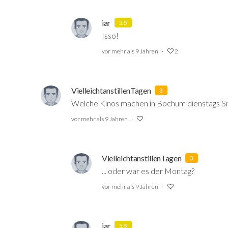
iar
5.5
Isso!
vor mehr als 9 Jahren
2
VielleichtanstillenTagen
3
Welche Kinos machen in Bochum dienstags Sn
vor mehr als 9 Jahren
VielleichtanstillenTagen
3
... oder war es der Montag?
vor mehr als 9 Jahren
iar
5.5