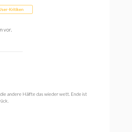
User-Kritiken
m vor.
 die andere Hälfte das wieder wett. Ende ist
rück.