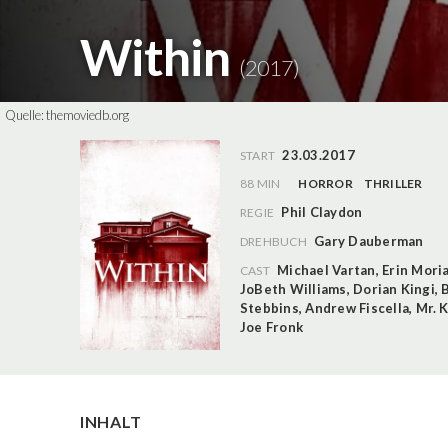
Within
(2017)
Quelle:
themoviedb.org
23.03.2017
START
88 MIN
HORROR
THRILLER
Phil Claydon
REGIE
Gary Dauberman
DREHBUCH
Michael Vartan
,
Erin Mori
CAST
JoBeth Williams
,
Dorian Kingi
,
Stebbins
,
Andrew Fiscella
,
Mr. 
Joe Fronk
INHALT