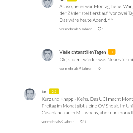
Achso, ne es war Montag, hehe. War j
der Zähler stellt erst auf "vor zwei T
Das wäre heute Abend. ^^
vor mehr als 9 Jahren
1
VielleichtanstillenTagen
3
Oki, super - wieder was Neues für m
vor mehr als 9 Jahren
iar
5.5
Kurz und Knapp - Keins. Das UCI macht Mont
Freitag im Monat gibt's eine OV Sneak. Im Un
Casablanca auch Mittwochs, aber nur sporadi
vor mehr als 9 Jahren
1