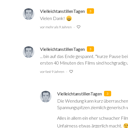
VielleichtanstillenTagen
3
Vielen Dank!
vor mehr als 9 Jahren
VielleichtanstillenTagen
3
... bin auf das Ende gespannt. *kurze Pause b
ersten 40 Minuten des Films sind hochgradig u
vor fast 9 Jahren
VielleichtanstillenTagen
3
Die Wendung kann kurz überraschen,
Spannungspitzen ziemlich generisch 
Alles in allem ein eher schwacher Fi
Unfairness etwas ärgerlich macht.