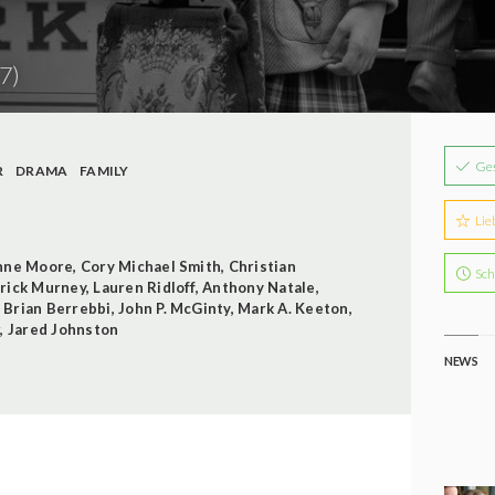
7)
Ge
R
DRAMA
FAMILY
Lie
anne Moore
,
Cory Michael Smith
,
Christian
Sch
rick Murney
,
Lauren Ridloff
,
Anthony Natale
,
,
Brian Berrebbi
,
John P. McGinty
,
Mark A. Keeton
,
r
,
Jared Johnston
NEWS