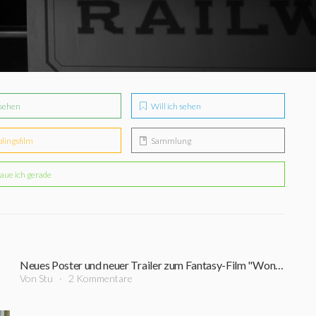
sehen
Will ich sehen
blingsfilm
Sammlung
aue ich gerade
Neues Poster und neuer Trailer zum Fantasy-Film "Wonderstruck" mit Julianne Moore
Von Stu
2 Kommentare