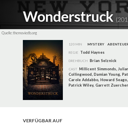
Wonderstruck
(201
Quelle:
themoviedb.org
120 MIN
MYSTERY
ABENTEUE
Todd Haynes
REGIE
Brian Selznick
DREHBUCH
Millicent Simmonds
,
Juli
CAST
Collingwood
,
Damian Young
,
Pat
Carole Addabbo
,
Howard Seago
Patrick Wiley
,
Garrett Zuerche
VERFÜGBAR AUF