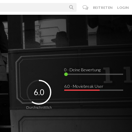
BEITRETEN
LOGIN
0
· Deine Bewertung
6.0 · Moviebreak User
6.0
Durchschnittlich