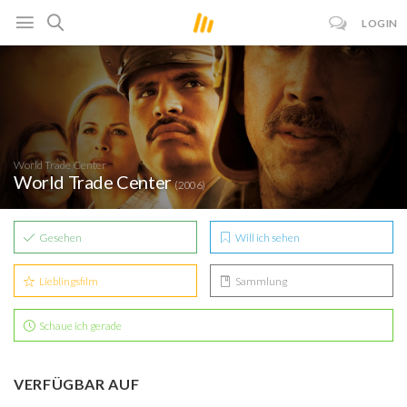
LOGIN
World Trade Center
World Trade Center
(2006)
Gesehen
Will ich sehen
Lieblingsfilm
Sammlung
Schaue ich gerade
VERFÜGBAR AUF