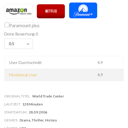
Deine Bewertung: 0
0.5
User Durchschnitt
4.9
Moviebreak User
4.9
ORIGINAL TITEL
World Trade Center
LAUFZEIT
128 Minuten
STARTDATUM
28.09.2006
GENRES
Drama, Thriller, History