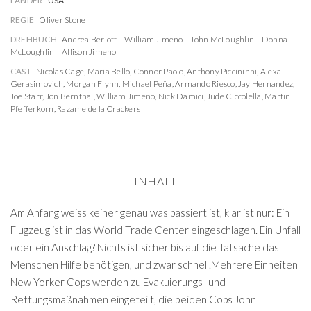
LÄNDER
USA
REGIE
Oliver Stone
DREHBUCH
Andrea Berloff
William Jimeno
John McLoughlin
Donna
McLoughlin
Allison Jimeno
CAST
Nicolas Cage
,
Maria Bello
,
Connor Paolo
,
Anthony Piccininni
,
Alexa
Gerasimovich
,
Morgan Flynn
,
Michael Peña
,
Armando Riesco
,
Jay Hernandez
,
Joe Starr
,
Jon Bernthal
,
William Jimeno
,
Nick Damici
,
Jude Ciccolella
,
Martin
Pfefferkorn
,
Razame de la Crackers
INHALT
Am Anfang weiss keiner genau was passiert ist, klar ist nur: Ein
Flugzeug ist in das World Trade Center eingeschlagen. Ein Unfall
oder ein Anschlag? Nichts ist sicher bis auf die Tatsache das
Menschen Hilfe benötigen, und zwar schnell.Mehrere Einheiten
New Yorker Cops werden zu Evakuierungs- und
Rettungsmaßnahmen eingeteilt, die beiden Cops John