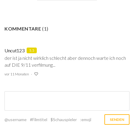
KOMMENTARE
(
1
)
Uncut123
5.5
der ist ja nicht wirklich schlecht aber dennoch warte ich noch
auf DIE 9/11 verfilmung...
vor 11 Monaten
@username
#Filmtitel
$Schauspieler
:emoji