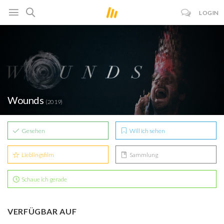
LOGIN
Wounds
(2019)
Gesehen
Will ich sehen
Lieblingsfilm
Sammlung
Schaue ich gerade
VERFÜGBAR AUF