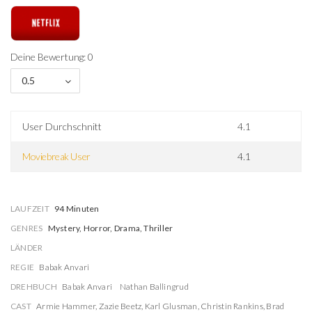
Deine Bewertung: 0
0.5
User Durchschnitt
4.1
Moviebreak User
4.1
LAUFZEIT
94 Minuten
GENRES
Mystery, Horror, Drama, Thriller
LÄNDER
REGIE
Babak Anvari
DREHBUCH
Babak Anvari
Nathan Ballingrud
CAST
Armie Hammer
,
Zazie Beetz
,
Karl Glusman
,
Christin Rankins
,
Brad