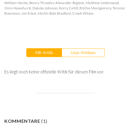
William Henke
,
Benny Thrasher
,
Alexander Biglane
,
Matthew Underwood
,
Oren Hawxhurst
,
Dakota Johnson
,
Kerry Cahill
,
Ritchie Montgomery
,
Terence
Rosemore
,
Jim Klock
,
Martin Bats Bradford
,
Creek Wilson
MB-Kritik
User-Kritiken
Es liegt noch keine offizielle Kritik für diesen Film vor.
KOMMENTARE
(
1
)