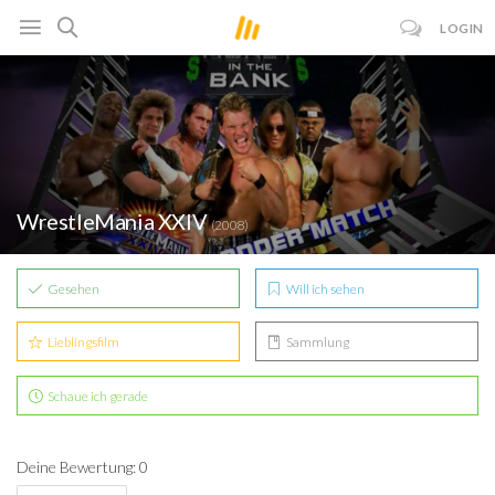
LOGIN
WrestleMania XXIV
(2008)
Gesehen
Will ich sehen
Lieblingsfilm
Sammlung
Schaue ich gerade
Deine Bewertung: 0