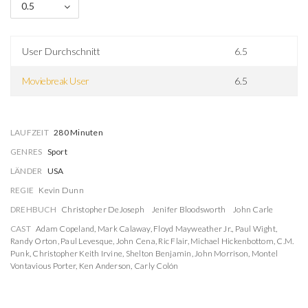
0.5
User Durchschnitt
6.5
Moviebreak User
6.5
LAUFZEIT
280 Minuten
GENRES
Sport
LÄNDER
USA
REGIE
Kevin Dunn
DREHBUCH
Christopher DeJoseph
Jenifer Bloodsworth
John Carle
CAST
Adam Copeland
,
Mark Calaway
,
Floyd Mayweather Jr.
,
Paul Wight
,
Randy Orton
,
Paul Levesque
,
John Cena
,
Ric Flair
,
Michael Hickenbottom
,
C.M.
Punk
,
Christopher Keith Irvine
,
Shelton Benjamin
,
John Morrison
,
Montel
Vontavious Porter
,
Ken Anderson
,
Carly Colón