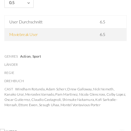
0.5
User Durchschnitt
6.5
Moviebreak User
6.5
GENRES
Action, Sport
LÄNDER
REGIE
DREHBUCH
CAST
Windham Rotunda
,
Adam Scherr
,
Drew Galloway
,
Nick Nemeth
,
Kanako Urai
,
Mercedes Varnado
,
Pam Martinez
,
Nicola Glencross
,
Colby Lopez
,
Oscar Gutierrez
,
Claudio Castagnoli
,
Shinsuke Nakamura
,
Kofi Sarkodie-
Mensah
,
Ettore Ewen
,
Sesugh Uhaa
,
Montel Vontavious Porter