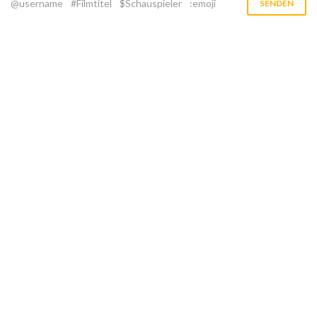
@username
#Filmtitel
$Schauspieler
:emoji