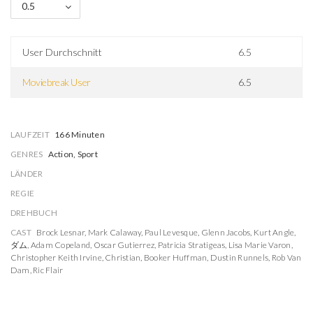
0.5
User Durchschnitt
6.5
Moviebreak User
6.5
LAUFZEIT
166 Minuten
GENRES
Action, Sport
LÄNDER
REGIE
DREHBUCH
CAST
Brock Lesnar
,
Mark Calaway
,
Paul Levesque
,
Glenn Jacobs
,
Kurt Angle
,
ダム
,
Adam Copeland
,
Oscar Gutierrez
,
Patricia Stratigeas
,
Lisa Marie Varon
,
Christopher Keith Irvine
,
Christian
,
Booker Huffman
,
Dustin Runnels
,
Rob Van
Dam
,
Ric Flair