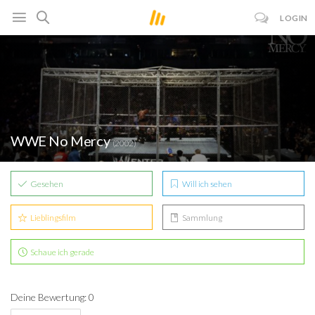
LOGIN
WWE No Mercy
(2002)
Gesehen
Will ich sehen
Lieblingsfilm
Sammlung
Schaue ich gerade
Deine Bewertung: 0