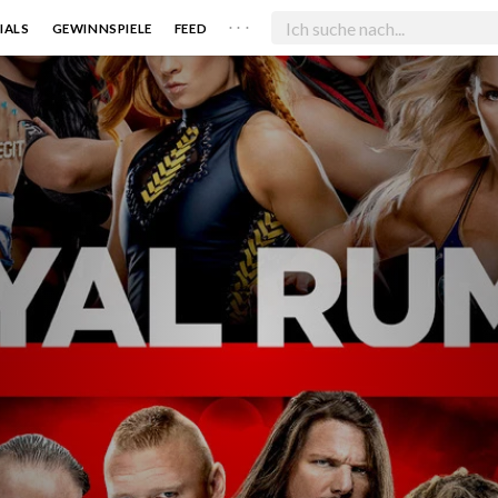
. . .
IALS
GEWINNSPIELE
FEED