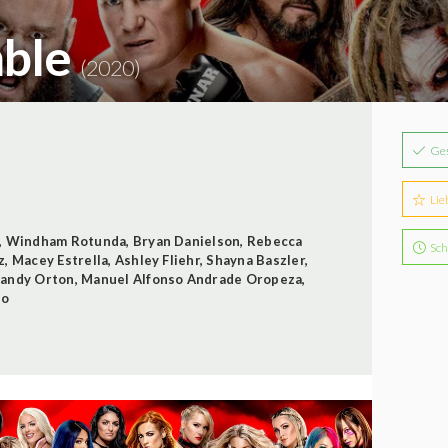
ble
(2020)
Ge
Lie
,
Windham Rotunda
,
Bryan Danielson
,
Rebecca
Sch
z
,
Macey Estrella
,
Ashley Fliehr
,
Shayna Baszler
,
andy Orton
,
Manuel Alfonso Andrade Oropeza
,
lo