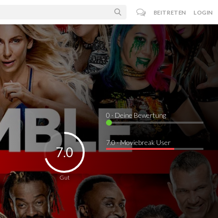
BEITRETEN
LOGIN
0
· Deine Bewertung
7.0 · Moviebreak User
7.0
Gut