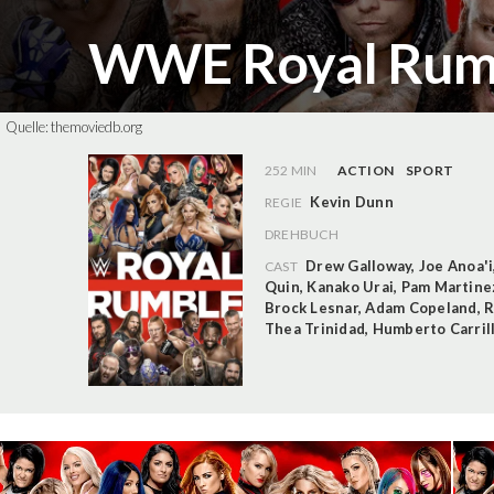
WWE Royal Rum
Quelle:
themoviedb.org
252 MIN
ACTION
SPORT
Kevin Dunn
REGIE
DREHBUCH
Drew Galloway
,
Joe Anoa'i
CAST
Quin
,
Kanako Urai
,
Pam Martine
Brock Lesnar
,
Adam Copeland
,
R
Thea Trinidad
,
Humberto Carril