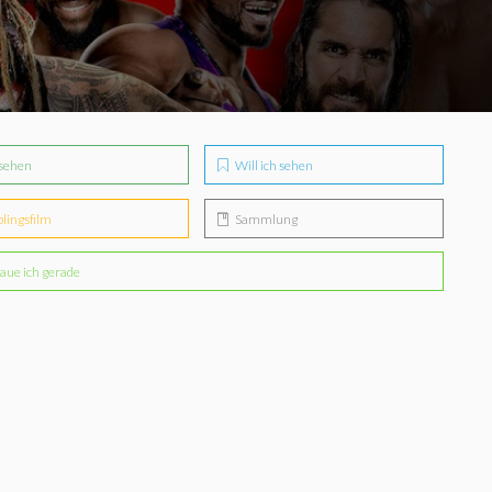
sehen
Will ich sehen
blingsfilm
Sammlung
aue ich gerade