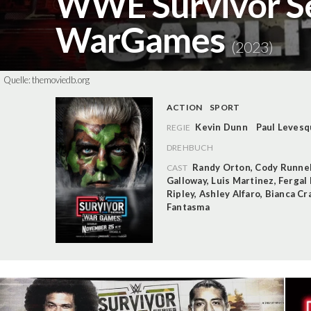
WWE Survivor Se
WarGames
(2023)
Quelle:
themoviedb.org
ACTION
SPORT
Kevin Dunn
Paul Leves
REGIE
DREHBUCH
Randy Orton
,
Cody Runne
CAST
Galloway
,
Luis Martinez
,
Fergal 
Ripley
,
Ashley Alfaro
,
Bianca Cr
Fantasma