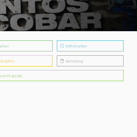
sehen
Will ich sehen
blingsfilm
Sammlung
aue ich gerade