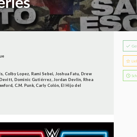
ries
Ge
que
Lie
ls
,
Colby Lopez
,
Rami Sebei
,
Joshua Fatu
,
Drew
Sch
Devitt
,
Dominic Gutiérrez
,
Jordan Devlin
,
Rhea
awford
,
C.M. Punk
,
Carly Colón
,
El Hijo del