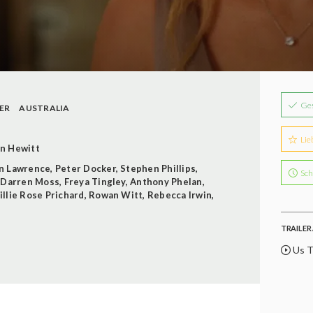
Ge
ER
AUSTRALIA
Lie
n Hewitt
n Lawrence
,
Peter Docker
,
Stephen Phillips
,
Sch
,
Darren Moss
,
Freya Tingley
,
Anthony Phelan
,
illie Rose Prichard
,
Rowan Witt
,
Rebecca Irwin
,
TRAILER 
Us Tr