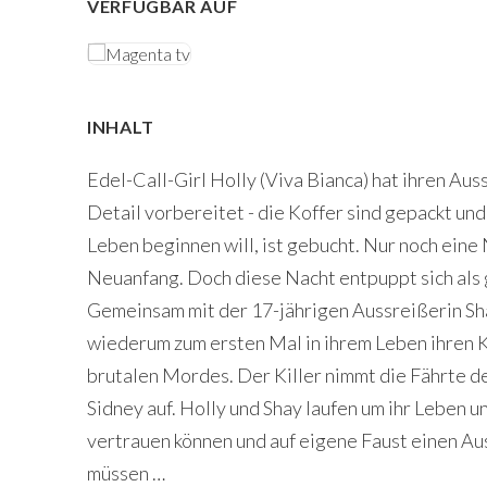
VERFÜGBAR AUF
INHALT
Edel-Call-Girl Holly (Viva Bianca) hat ihren Aus
Detail vorbereitet - die Koffer sind gepackt und
Leben beginnen will, ist gebucht. Nur noch eine 
Neuanfang. Doch diese Nacht entpuppt sich als 
Gemeinsam mit der 17-jährigen Aussreißerin S
wiederum zum ersten Mal in ihrem Leben ihren K
brutalen Mordes. Der Killer nimmt die Fährte d
Sidney auf. Holly und Shay laufen um ihr Leben 
vertrauen können und auf eigene Faust einen Au
müssen …