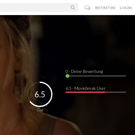
BEITRETEN
LOGIN
0
· Deine Bewertung
6.5 · Moviebreak User
6.5
Gut