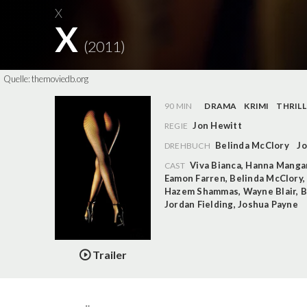
X
X
(2011)
Quelle:
themoviedb.org
90 MIN
DRAMA
KRIMI
THRILL
Jon Hewitt
REGIE
Belinda McClory
Jo
DREHBUCH
Viva Bianca
,
Hanna Manga
CAST
Eamon Farren
,
Belinda McClory
Hazem Shammas
,
Wayne Blair
,
B
Jordan Fielding
,
Joshua Payne
Trailer