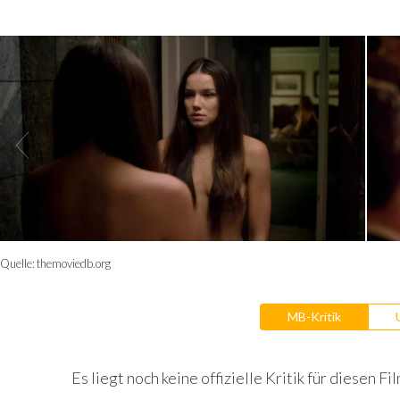
Quelle:
themoviedb.org
MB-Kritik
Es liegt noch keine offizielle Kritik für diesen Fil