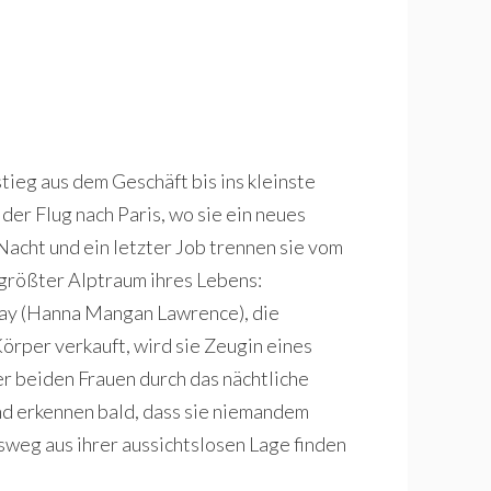
stieg aus dem Geschäft bis ins kleinste
 der Flug nach Paris, wo sie ein neues
Nacht und ein letzter Job trennen sie vom
größter Alptraum ihres Lebens:
hay (Hanna Mangan Lawrence), die
örper verkauft, wird sie Zeugin eines
er beiden Frauen durch das nächtliche
und erkennen bald, dass sie niemandem
sweg aus ihrer aussichtslosen Lage finden