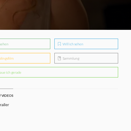
sehen
Will ich sehen
blingsfilm
Sammlung
aue ich gerade
/ VIDEOS
ailer