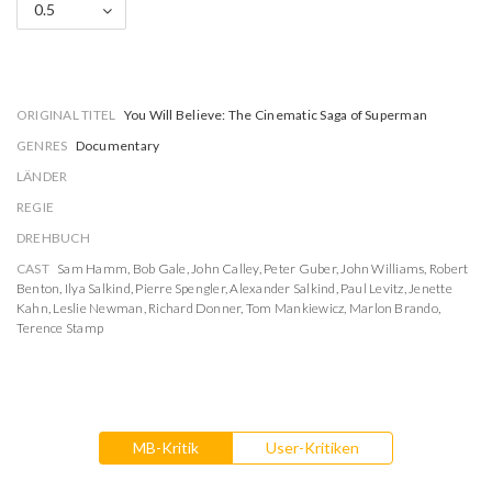
0.5
ORIGINAL TITEL
You Will Believe: The Cinematic Saga of Superman
GENRES
Documentary
LÄNDER
REGIE
DREHBUCH
CAST
Sam Hamm
,
Bob Gale
,
John Calley
,
Peter Guber
,
John Williams
,
Robert
Benton
,
Ilya Salkind
,
Pierre Spengler
,
Alexander Salkind
,
Paul Levitz
,
Jenette
Kahn
,
Leslie Newman
,
Richard Donner
,
Tom Mankiewicz
,
Marlon Brando
,
Terence Stamp
MB-Kritik
User-Kritiken