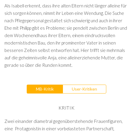
Als Isabell erkennt, dass ihre alten Eltern nicht länger alleine für
sich sorgen können, nimmt ihr Leben eine Wendung. Die Suche
nach Pflegepersonal gestaltet sich schwierig und auch in ihrer
Ehe mit Philipp gibt es Probleme; sie pendelt zwischen Berlin und
dem Wochenendhaus ihrer Eltern, einem eindrucksvollen
modernistischen Bau, den ihr prominenter Vater in seinen
besseren Zeiten selbst entworfen hat. Hier trifft sie mehrmals
auf die geheimnisvolle Anja, eine alleinerziehende Mutter, die
gerade so über die Runden kommt.
MB-Kritik
User-Kritiken
KRITIK
Zwei einander diametral gegenüberstehende Frauenfiguren,
eine Protagonistin in einer vorbelasteten Partnerschaft,