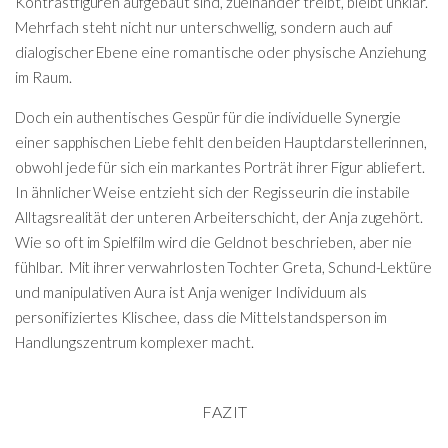
Kontrastfiguren aufgebaut sind, zueinander treibt, bleibt unklar.
Mehrfach steht nicht nur unterschwellig, sondern auch auf
dialogischer Ebene eine romantische oder physische Anziehung
im Raum.
Doch ein authentisches Gespür für die individuelle Synergie
einer sapphischen Liebe fehlt den beiden Hauptdarstellerinnen,
obwohl jede für sich ein markantes Porträt ihrer Figur abliefert.
In ähnlicher Weise entzieht sich der Regisseurin die instabile
Alltagsrealität der unteren Arbeiterschicht, der Anja zugehört.
Wie so oft im Spielfilm wird die Geldnot beschrieben, aber nie
fühlbar. Mit ihrer verwahrlosten Tochter Greta, Schund-Lektüre
und manipulativen Aura ist Anja weniger Individuum als
personifiziertes Klischee, dass die Mittelstandsperson im
Handlungszentrum komplexer macht.
FAZIT