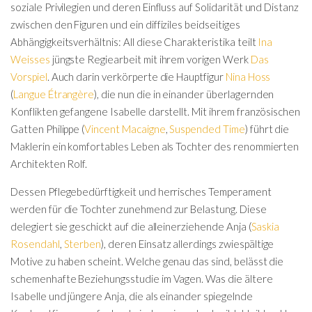
soziale Privilegien und deren Einfluss auf Solidarität und Distanz
zwischen den Figuren und ein diffiziles beidseitiges
Abhängigkeitsverhältnis: All diese Charakteristika teilt
Ina
Weisses
jüngste Regiearbeit mit ihrem vorigen Werk
Das
Vorspiel
. Auch darin verkörperte die Hauptfigur
Nina Hoss
(
Langue Étrangère
), die nun die in einander überlagernden
Konflikten gefangene Isabelle darstellt. Mit ihrem französischen
Gatten Philippe (
Vincent Macaigne
,
Suspended Time
) führt die
Maklerin ein komfortables Leben als Tochter des renommierten
Architekten Rolf.
Dessen Pflegebedürftigkeit und herrisches Temperament
werden für die Tochter zunehmend zur Belastung. Diese
delegiert sie geschickt auf die alleinerziehende Anja (
Saskia
Rosendahl
,
Sterben
), deren Einsatz allerdings zwiespältige
Motive zu haben scheint. Welche genau das sind, belässt die
schemenhafte Beziehungsstudie im Vagen. Was die ältere
Isabelle und jüngere Anja, die als einander spiegelnde