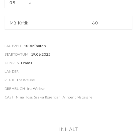
0.5
MB-Kritik
6.0
LAUFZEIT
100 Minuten
STARTDATUM
19.06.2025
GENRES
Drama
LÄNDER
REGIE
Ina Weisse
DREHBUCH
Ina Weisse
CAST
Nina Hoss
,
Saskia Rosendahl
,
Vincent Macaigne
INHALT