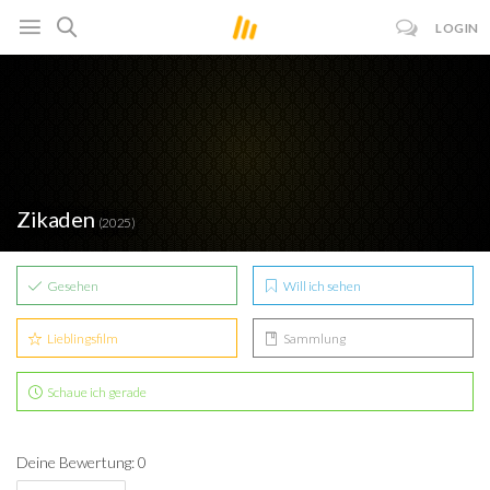
LOGIN
Zikaden
(2025)
Gesehen
Will ich sehen
Lieblingsfilm
Sammlung
Schaue ich gerade
Deine Bewertung: 0