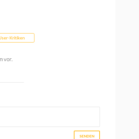
User-Kritiken
m vor.