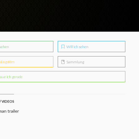
sehen
Will ich sehen
blingsfilm
Sammlung
aue ich gerade
/ VIDEOS
an trailer