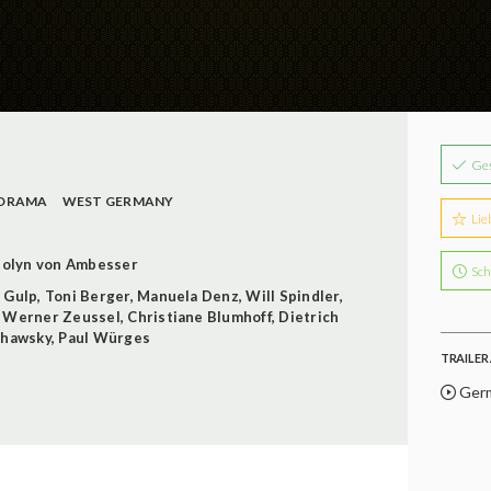
Ge
DRAMA
WEST GERMANY
Lie
olyn von Ambesser
Sch
i Gulp
,
Toni Berger
,
Manuela Denz
,
Will Spindler
,
,
Werner Zeussel
,
Christiane Blumhoff
,
Dietrich
chawsky
,
Paul Würges
TRAILER 
Germ