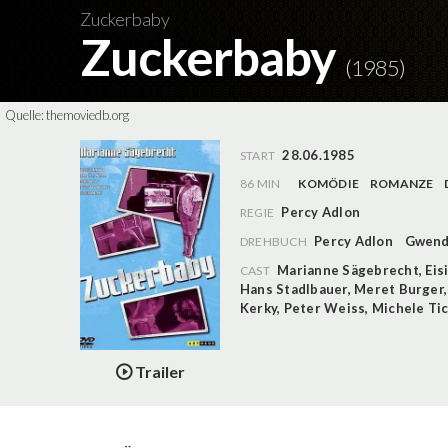
Zuckerbaby
Zuckerbaby
(1985)
Quelle:
themoviedb.org
28.06.1985
START
86 MIN
KOMÖDIE
ROMANZE
Percy Adlon
REGIE
Percy Adlon
Gwend
DREHBUCH
Marianne Sägebrecht
,
Eis
CAST
Hans Stadlbauer
,
Meret Burger
Kerky
,
Peter Weiss
,
Michele Ti
Trailer