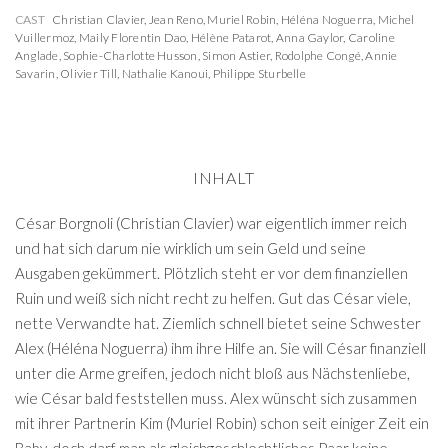
CAST
Christian Clavier
,
Jean Reno
,
Muriel Robin
,
Héléna Noguerra
,
Michel
Vuillermoz
,
Maily Florentin Dao
,
Hélène Patarot
,
Anna Gaylor
,
Caroline
Anglade
,
Sophie-Charlotte Husson
,
Simon Astier
,
Rodolphe Congé
,
Annie
Savarin
,
Olivier Till
,
Nathalie Kanoui
,
Philippe Sturbelle
INHALT
César Borgnoli (Christian Clavier) war eigentlich immer reich
und hat sich darum nie wirklich um sein Geld und seine
Ausgaben gekümmert. Plötzlich steht er vor dem finanziellen
Ruin und weiß sich nicht recht zu helfen. Gut das César viele,
nette Verwandte hat. Ziemlich schnell bietet seine Schwester
Alex (Héléna Noguerra) ihm ihre Hilfe an. Sie will César finanziell
unter die Arme greifen, jedoch nicht bloß aus Nächstenliebe,
wie César bald feststellen muss. Alex wünscht sich zusammen
mit ihrer Partnerin Kim (Muriel Robin) schon seit einiger Zeit ein