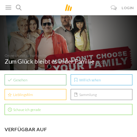
LOGIN
On ne choisit pas sa famille
Zum Glück bleibt es in der Familie
(2011)
Gesehen
Will ich sehen
Lieblingsfilm
Sammlung
Schaue ich gerade
VERFÜGBAR AUF