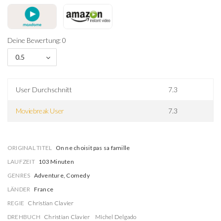
Deine Bewertung: 0
0.5
User Durchschnitt
7.3
Moviebreak User
7.3
ORIGINAL TITEL
On ne choisit pas sa famille
LAUFZEIT
103 Minuten
GENRES
Adventure, Comedy
LÄNDER
France
REGIE
Christian Clavier
DREHBUCH
Christian Clavier
Michel Delgado