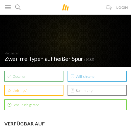
LOGIN
Partners
Zwei irre Typen auf heißer Spur
(1982)
Gesehen
Will ich sehen
Lieblingsfilm
Sammlung
Schaue ich gerade
VERFÜGBAR AUF