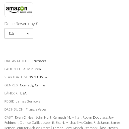
Deine Bewertung: 0
0.5
ORIGINAL TITEL
Partners
LAUFZEIT
93 Minuten
STARTDATUM
19.11.1982
GENRES
Comedy, Crime
LÄNDER
USA
REGIE
James Burrows
DREHBUCH
Francis Veber
CAST
Ryan O'Neal
,
John Hurt
,
Kenneth McMillan
,
Robyn Douglass
,
Jay
Robinson
,
Denise Galik
,
Joseph R. Sicari
,
Michael McGuire
,
Rick Jason
,
James
Remar
,
Jennifer Ashley
,
Darrell Larson
,
Tony March
,
Seamon Glass
,
Steven