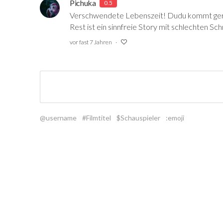
Pichuka
0.5
Verschwendete Lebenszeit! Dudu kommt gera
Rest ist ein sinnfreie Story mit schlechten Sc
vor fast 7 Jahren
@username
#Filmtitel
$Schauspieler
:emoji