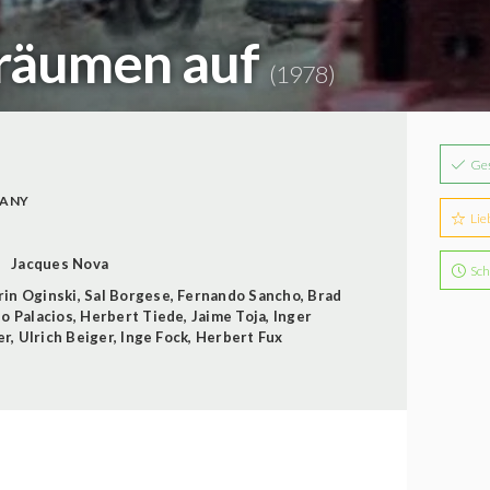
 räumen auf
(1978)
Ge
MANY
Lie
Jacques Nova
Sch
rin Oginski
,
Sal Borgese
,
Fernando Sancho
,
Brad
o Palacios
,
Herbert Tiede
,
Jaime Toja
,
Inger
er
,
Ulrich Beiger
,
Inge Fock
,
Herbert Fux