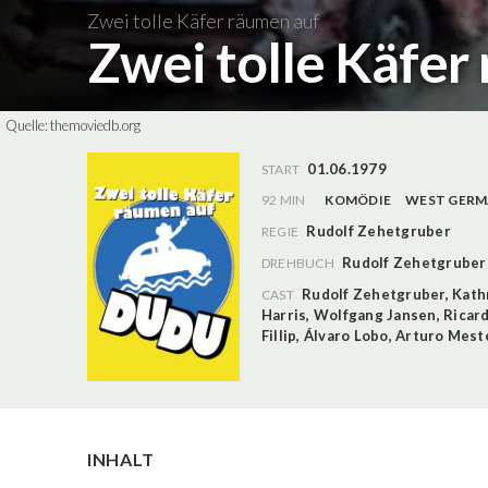
Zwei tolle Käfer räumen auf
Zwei tolle Käfer
Quelle:
themoviedb.org
01.06.1979
START
92 MIN
KOMÖDIE
WEST GER
Rudolf Zehetgruber
REGIE
Rudolf Zehetgruber
DREHBUCH
Rudolf Zehetgruber
,
Kath
CAST
Harris
,
Wolfgang Jansen
,
Ricard
Fillip
,
Álvaro Lobo
,
Arturo Mest
INHALT