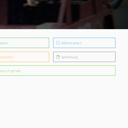
sehen
Will ich sehen
blingsfilm
Sammlung
aue ich gerade