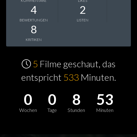
KOMMENTARE
LIKES
4
2
BEWERTUNGEN
LISTEN
8
KRITIKEN
5
Filme geschaut, das
entspricht
533
Minuten.
0
0
8
53
Wochen
Tage
Stunden
Minuten