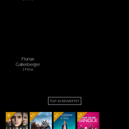
Florian
Gallenberger
1 Filme
TOP 10 BEWERTET
9.5
6.5
5.5
10