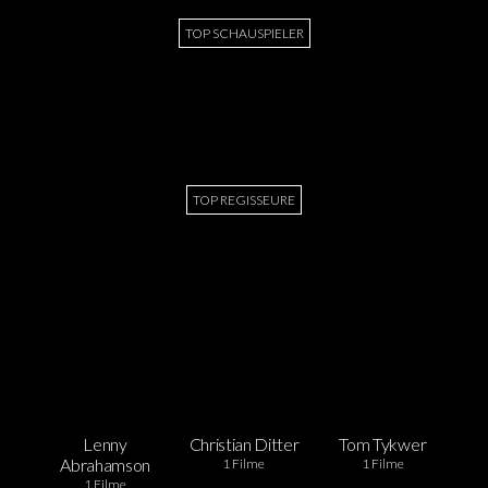
TOP SCHAUSPIELER
TOP REGISSEURE
Lenny
Christian Ditter
Tom Tykwer
Abrahamson
1 Filme
1 Filme
1 Filme