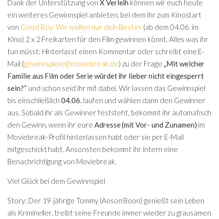
Dank der Unterstützung von
X Verleih
können wir euch heute
ein weiteres Gewinnspiel anbieten, bei dem ihr zum Kinostart
von
Good Boy: Wir wollen nur dein Bestes
(ab dem 04.06. im
Kino) 2 x 2 Freikarten für den Film gewinnen könnt. Alles was ihr
tun müsst: Hinterlasst einen
Kommentar
oder schreibt eine
E-
Mail
(
gewinnspiele@moviebreak.de
) zu der Frage
„Mit welcher
Familie aus Film oder Serie würdet ihr lieber nicht eingesperrt
sein?“
und schon seid ihr mit dabei.
Wir lassen das Gewinnspiel
bis einschließlich
04.06.
laufen und wählen dann den Gewinner
aus. Sobald ihr als Gewinner feststeht, bekommt ihr automatisch
den Gewinn, wenn ihr eure
Adresse (mit Vor- und Zunamen)
im
Moviebreak-Profil hinterlassen habt oder sie per E-Mail
mitgeschickt habt. Ansonsten bekommt ihr intern eine
Benachrichtigung von Moviebreak.
Viel Glück bei dem Gewinnspiel
Story:
Der 19-jährige Tommy (Anson Boon) genießt sein Leben
als Krimineller, treibt seine Freunde immer wieder zu grausamen