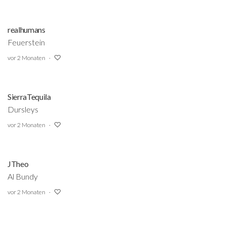
realhumans
Feuerstein
vor 2 Monaten
SierraTequila
Dursleys
vor 2 Monaten
JTheo
Al Bundy
vor 2 Monaten