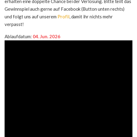
erhalten eine doppelte Chance bei der Verlosung. Bitte teilt das
Gewinnspiel auch gerne auf Facebook (Button unten rechts)
und folgt uns auf unserem
Profil
, damit ihr nichts mehr
verpasst!
Ablaufdatum:
04. Jun. 2026