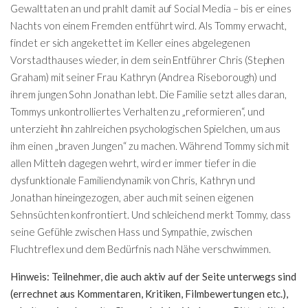
Gewalttaten an und prahlt damit auf Social Media – bis er eines
Nachts von einem Fremden entführt wird. Als Tommy erwacht,
findet er sich angekettet im Keller eines abgelegenen
Vorstadthauses wieder, in dem sein Entführer Chris (Stephen
Graham) mit seiner Frau Kathryn (Andrea Riseborough) und
ihrem jungen Sohn Jonathan lebt. Die Familie setzt alles daran,
Tommys unkontrolliertes Verhalten zu „reformieren“, und
unterzieht ihn zahlreichen psychologischen Spielchen, um aus
ihm einen „braven Jungen“ zu machen. Während Tommy sich mit
allen Mitteln dagegen wehrt, wird er immer tiefer in die
dysfunktionale Familiendynamik von Chris, Kathryn und
Jonathan hineingezogen, aber auch mit seinen eigenen
Sehnsüchten konfrontiert. Und schleichend merkt Tommy, dass
seine Gefühle zwischen Hass und Sympathie, zwischen
Fluchtreflex und dem Bedürfnis nach Nähe verschwimmen.
Hinweis: Teilnehmer, die auch aktiv auf der Seite unterwegs sind
(errechnet aus Kommentaren, Kritiken, Filmbewertungen etc.),