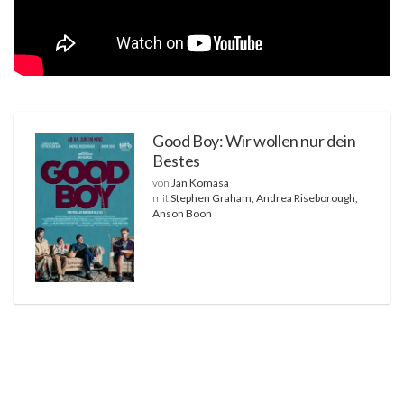
Good Boy: Wir wollen nur dein
Bestes
von
Jan Komasa
mit
Stephen Graham, Andrea Riseborough,
Anson Boon