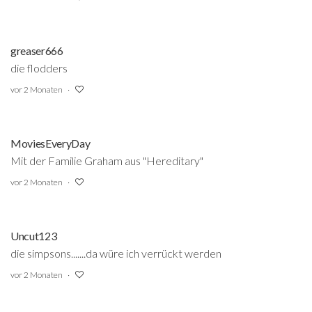
greaser666
die flodders
vor 2 Monaten
MoviesEveryDay
Mit der Familie Graham aus "Hereditary"
vor 2 Monaten
Uncut123
die simpsons.......da würe ich verrückt werden
vor 2 Monaten