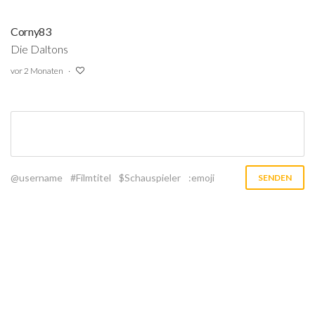
Corny83
Die Daltons
vor 2 Monaten
@username
#Filmtitel
$Schauspieler
:emoji