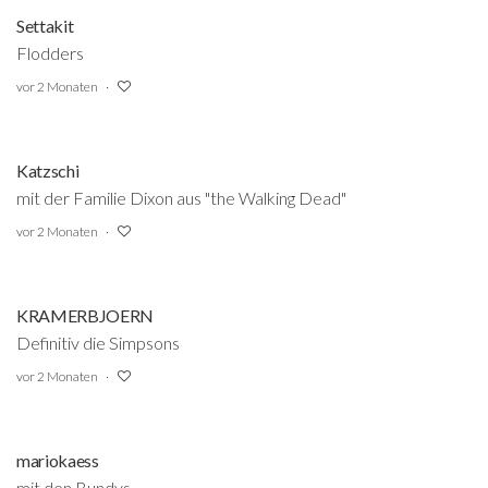
Settakit
Flodders
vor 2 Monaten
Katzschi
mit der Familie Dixon aus "the Walking Dead"
vor 2 Monaten
KRAMERBJOERN
Definitiv die Simpsons
vor 2 Monaten
mariokaess
mit den Bundys