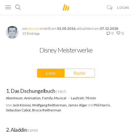
LOGIN
von
dennino
erstellt am
01.03.2016
, aktualisiert am
07.12.2018
0
0
15 Einträge
Disney Meisterwerke
Liste
Raster
1. Das Dschungelbuch
(1967)
Abenteuer, Animation, Family, Musical
Laufzeit: 78 min
Von
Jack Kinney, Wolfgang Reitherman, James Algar
mit
Phil Harris,
Sebastian Cabot, Bruce Reitherman
2. Aladdin
(1992)