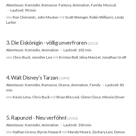
Abenteuer, Komödie, Romanze, Fantasy, Animation, Family, Musical
Laufzeit: 90 min
Von
Ron Clements, John Musker
mit
Scott Weinger, Robin Williams, Linda
Larkin
3. Die Eiskönigin - völlig unverfroren
(2013)
Abenteuer, Komödie, Animation
Laufzeit: 102 min
Von
Chris Buck, Jennifer Lee
mit
Kristen Bell, Idina Menzel, Jonathan Groff
4. Walt Disney's Tarzan
(1999)
Abenteuer, Komödie, Romanze, Drama, Animation, Family
Laufzeit: 85
min
Von
Kevin Lima, Chris Buck
mit
Brian Blessed, Glenn Close, Minnie Driver
5. Rapunzel - Neu verföhnt
(2010)
Abenteuer, Komödie, Animation
Laufzeit: 100 min
Von
Nathan Greno, Byron Howard
mit
Mandy Moore, Zachary Levi, Donna