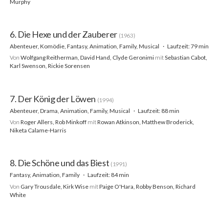
Murphy
6. Die Hexe und der Zauberer
(1963)
Abenteuer, Komödie, Fantasy, Animation, Family, Musical
Laufzeit: 79 min
Von
Wolfgang Reitherman, David Hand, Clyde Geronimi
mit
Sebastian Cabot,
Karl Swenson, Rickie Sorensen
7. Der König der Löwen
(1994)
Abenteuer, Drama, Animation, Family, Musical
Laufzeit: 88 min
Von
Roger Allers, Rob Minkoff
mit
Rowan Atkinson, Matthew Broderick,
Niketa Calame-Harris
8. Die Schöne und das Biest
(1991)
Fantasy, Animation, Family
Laufzeit: 84 min
Von
Gary Trousdale, Kirk Wise
mit
Paige O'Hara, Robby Benson, Richard
White