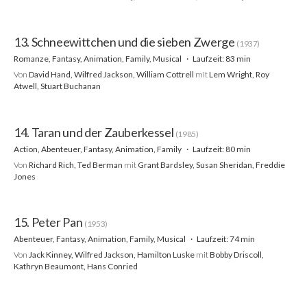
13. Schneewittchen und die sieben Zwerge
(1937)
Romanze, Fantasy, Animation, Family, Musical
Laufzeit: 83 min
Von
David Hand, Wilfred Jackson, William Cottrell
mit
Lem Wright, Roy
Atwell, Stuart Buchanan
14. Taran und der Zauberkessel
(1985)
Action, Abenteuer, Fantasy, Animation, Family
Laufzeit: 80 min
Von
Richard Rich, Ted Berman
mit
Grant Bardsley, Susan Sheridan, Freddie
Jones
15. Peter Pan
(1953)
Abenteuer, Fantasy, Animation, Family, Musical
Laufzeit: 74 min
Von
Jack Kinney, Wilfred Jackson, Hamilton Luske
mit
Bobby Driscoll,
Kathryn Beaumont, Hans Conried