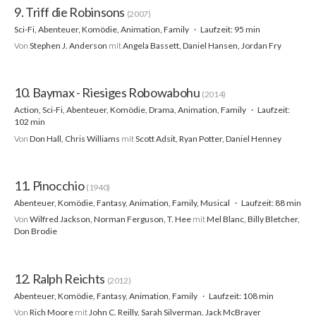
9. Triff die Robinsons
(2007)
Sci-Fi, Abenteuer, Komödie, Animation, Family
Laufzeit: 95 min
Von
Stephen J. Anderson
mit
Angela Bassett, Daniel Hansen, Jordan Fry
10. Baymax - Riesiges Robowabohu
(2014)
Action, Sci-Fi, Abenteuer, Komödie, Drama, Animation, Family
Laufzeit:
102 min
Von
Don Hall, Chris Williams
mit
Scott Adsit, Ryan Potter, Daniel Henney
11. Pinocchio
(1940)
Abenteuer, Komödie, Fantasy, Animation, Family, Musical
Laufzeit: 88 min
Von
Wilfred Jackson, Norman Ferguson, T. Hee
mit
Mel Blanc, Billy Bletcher,
Don Brodie
12. Ralph Reichts
(2012)
Abenteuer, Komödie, Fantasy, Animation, Family
Laufzeit: 108 min
Von
Rich Moore
mit
John C. Reilly, Sarah Silverman, Jack McBrayer